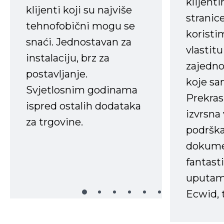
klijent
klijenti koji su najviše
stranice
tehnofobični mogu se
koristi
snaći. Jednostavan za
vlastit
instalaciju, brz za
zajedno 
postavljanje.
koje s
Svjetlosnim godinama
Prekras
ispred ostalih dodataka
izvrsna
za trgovine.
podrška
dokume
fantasti
uputama
Ecwid, t