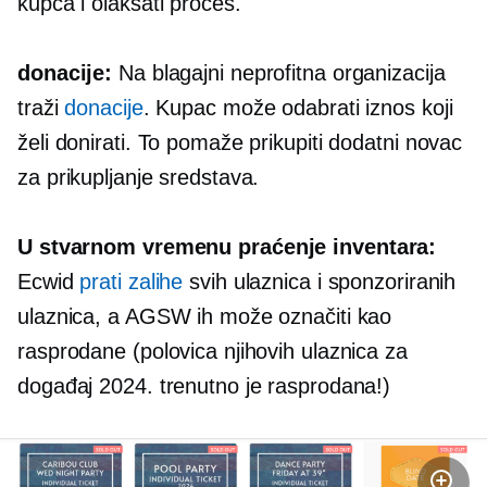
kupca i olakšati proces.
donacije:
Na blagajni neprofitna organizacija
traži
donacije
. Kupac može odabrati iznos koji
želi donirati. To pomaže prikupiti dodatni novac
za prikupljanje sredstava.
U stvarnom vremenu
praćenje inventara:
Ecwid
prati zalihe
svih ulaznica i sponzoriranih
ulaznica, a AGSW ih može označiti kao
rasprodane (polovica njihovih ulaznica za
događaj 2024. trenutno je rasprodana!)