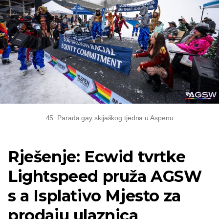
45. Parada gay skijaškog tjedna u Aspenu
Rješenje: Ecwid tvrtke
Lightspeed pruža AGSW
s a
Isplativo
Mjesto za
prodaju ulaznica