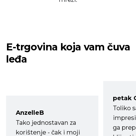
E-trgovina koja vam čuva
leđa
petak 
Toliko 
AnzelleB
impresi
Tako jednostavan za
ga prep
korištenje - čak i moji