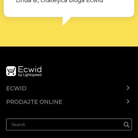
Linda B., čitateljica bloga Ecwid
ECWID
Centar za pomoć
PRODAJTE ONLINE
Prodaj na Instagramu