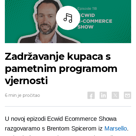
Slušaj
Zadržavanje kupaca s
pametnim programom
vjernosti
6 min je pročitao
U novoj epizodi Ecwid Ecommerce Showa
razgovaramo s Brentom Spicerom iz
Marsello
.