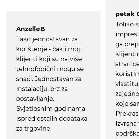
petak 
Toliko 
AnzelleB
impresi
Tako jednostavan za
ga prep
korištenje - čak i moji
klijent
klijenti koji su najviše
stranice
tehnofobični mogu se
koristi
snaći. Jednostavan za
vlastit
instalaciju, brz za
zajedno 
postavljanje.
koje s
Svjetlosnim godinama
Prekras
ispred ostalih dodataka
izvrsna
za trgovine.
podrška