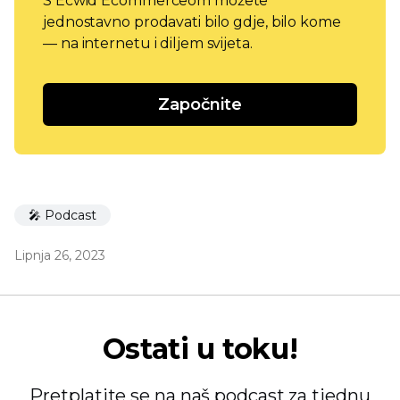
S Ecwid Ecommerceom možete
jednostavno prodavati bilo gdje, bilo kome
— na internetu i diljem svijeta.
Započnite
🎤 Podcast
Lipnja 26, 2023
Ostati u toku!
Pretplatite se na naš podcast za tjednu