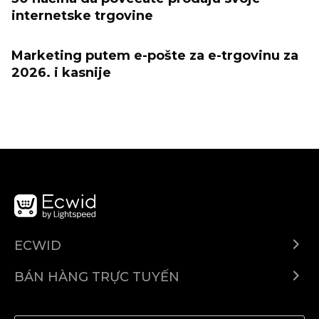
internetske trgovine
Marketing putem e-pošte za e-trgovinu za
2026. i kasnije
ECWID
Ecwid.com
BÁN HÀNG TRỰC TUYẾN
Trung tâm trợ giúp
Bán ở bất cứ đâu
Quảng bá ở bất cứ đâu