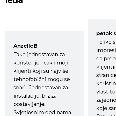
leđa
petak 
Toliko 
AnzelleB
impresi
Tako jednostavan za
ga prep
korištenje - čak i moji
klijent
klijenti koji su najviše
stranice
tehnofobični mogu se
koristi
snaći. Jednostavan za
vlastit
instalaciju, brz za
zajedno 
postavljanje.
koje s
Svjetlosnim godinama