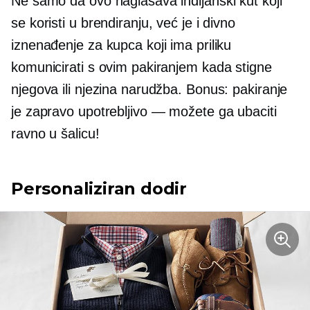
Ne samo da ovo naglašava indijanski kut koji
se koristi u brendiranju, već je i divno
iznenađenje za kupca koji ima priliku
komunicirati s ovim pakiranjem kada stigne
njegova ili njezina narudžba. Bonus: pakiranje
je zapravo upotrebljivo — možete ga ubaciti
ravno u šalicu!
Personaliziran dodir