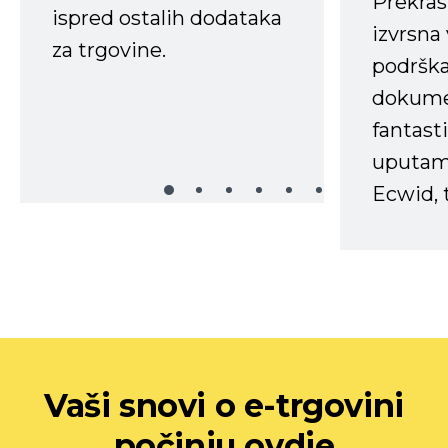
Prekras
ispred ostalih dodataka
izvrsna
za trgovine.
podrška
dokume
fantasti
uputama
Ecwid, t
Vaši snovi o e-trgovini
počinju ovdje