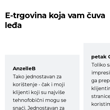
E-trgovina koja vam čuva
leđa
petak 
Toliko 
AnzelleB
impresi
Tako jednostavan za
ga prep
korištenje - čak i moji
klijent
klijenti koji su najviše
stranice
tehnofobični mogu se
koristi
snaći. Jednostavan za