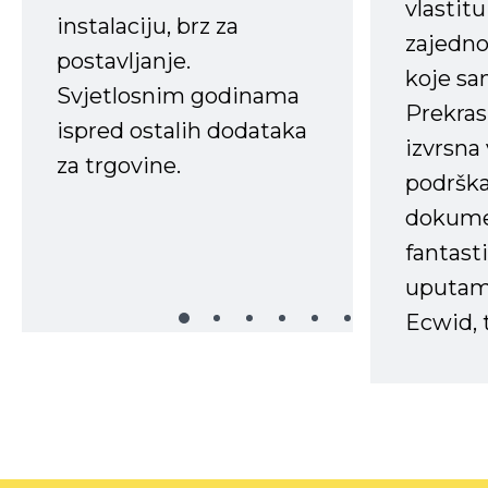
vlastit
instalaciju, brz za
zajedno 
postavljanje.
koje s
Svjetlosnim godinama
Prekras
ispred ostalih dodataka
izvrsna
za trgovine.
podrška
dokume
fantasti
uputama
Ecwid, t