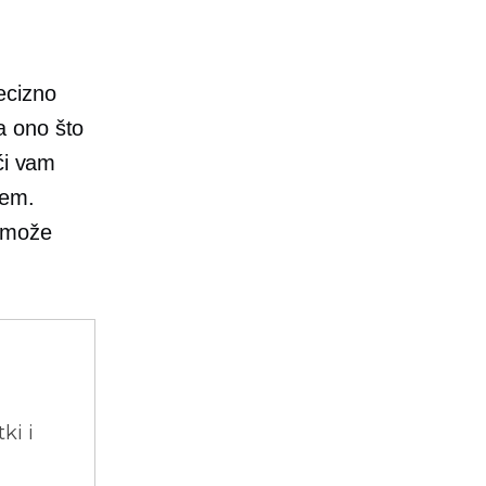
ecizno
za ono što
ći vam
jem.
a može
ki i