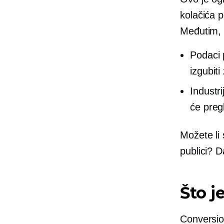
kolačića p
Međutim, 
Podaci 
izgubit
Industri
će preg
Možete li 
publici? D
Što j
Conversio