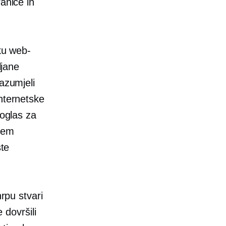
anice ih
iku web-
ljane
azumjeli
internetske
 oglas za
utem
ste
hrpu stvari
 dovršili