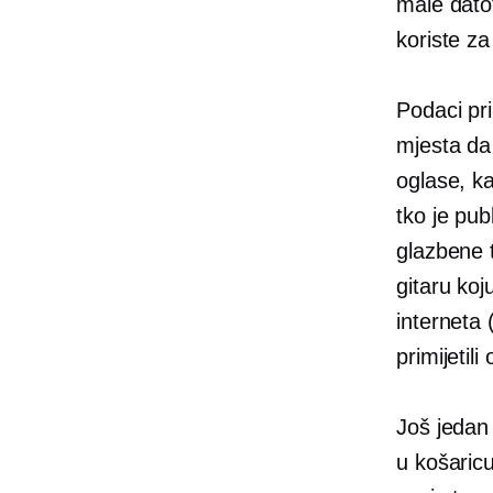
male datot
koriste za
Podaci pri
mjesta da 
oglase, ka
tko je pub
glazbene t
gitaru ko
interneta 
primijetil
Još jedan 
u košaricu