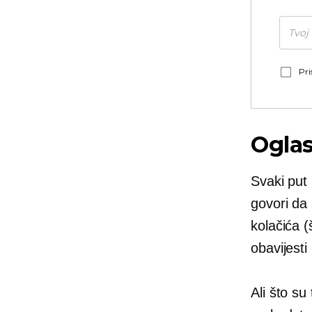
Pri
Ogla
Svaki put
govori da 
kolačića (
obavijesti
Ali što su