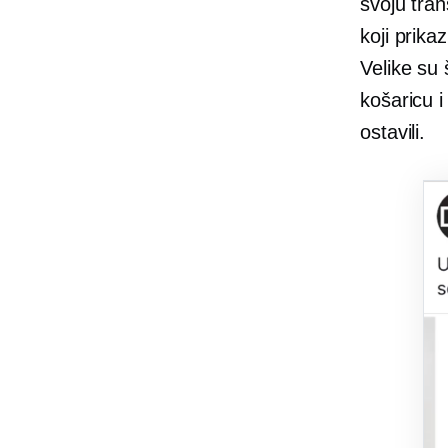
svoju tran
koji prika
Velike su 
košaricu i
ostavili.