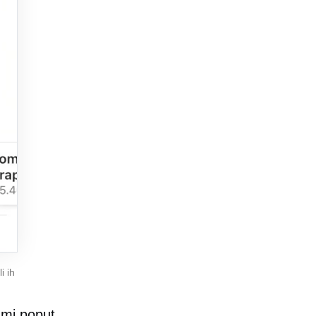
i ih
zmi poput