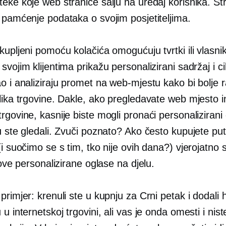
eke koje web stranice šalju na uređaj korisnika. Str
 pamćenje podataka o svojim posjetiteljima.
kupljeni pomoću kolačića omogućuju tvrtki ili vlasn
svojim klijentima prikažu personalizirani sadržaj i ci
o i analiziraju promet na web-mjestu kako bi bolje r
lika trgovine. Dakle, ako pregledavate web mjesto 
rgovine, kasnije biste mogli pronaći personalizirani
ju ste gledali. Zvuči poznato? Ako često kupujete p
(i suočimo se s tim, tko nije ovih dana?) vjerojatno 
i ove personalizirane oglase na djelu.
primjer: krenuli ste u kupnju za Crni petak i dodali 
 u internetskoj trgovini, ali vas je onda omesti i niste