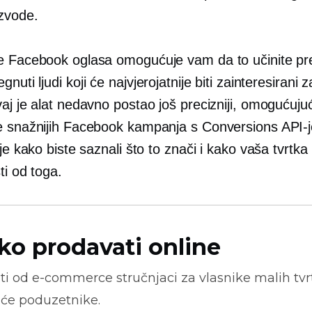
izvode.
e Facebook oglasa omogućuje vam da to učinite pr
egnuti
ljudi koji će najvjerojatnije biti zainteresirani 
aj je alat nedavno postao još precizniji, omogućuju
e snažnijih Facebook kampanja s Conversions API-
lje kako biste saznali što to znači i kako vaša tvrtk
sti od toga.
ko prodavati online
ti od
e-commerce
stručnjaci za vlasnike malih tvrt
će poduzetnike.