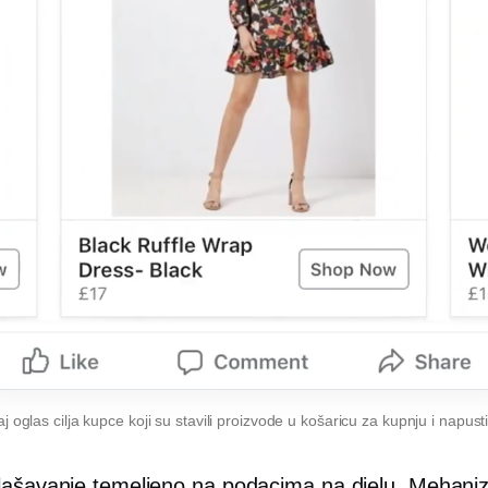
j oglas cilja kupce koji su stavili proizvode u košaricu za kupnju i napustil
lašavanje temeljeno na podacima na djelu. Mehani