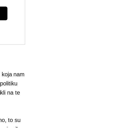
t koja nam
politiku
kli na te
no, to su