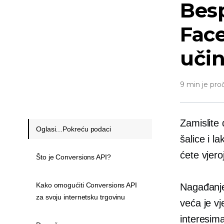
Besp
Face
učin
9 min je pro
Zamislite 
Oglasi…Pokreću podaci
šalice i l
ćete vjero
Što je Conversions API?
Kako omogućiti Conversions API
Nagađanje 
za svoju internetsku trgovinu
veća je vj
interesima