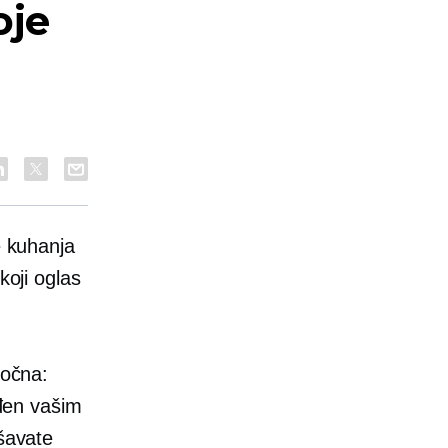
oje
e kuhanja
koji oglas
točna:
ođen vašim
ašavate