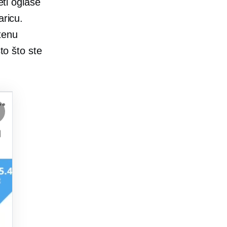
eti oglase
aricu.
tenu
to što ste