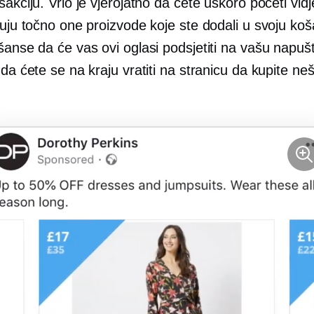
sakciju. Vrlo je vjerojatno da ćete uskoro početi vidj
zuju točno one proizvode koje ste dodali u svoju koš
šanse da će vas ovi oglasi podsjetiti na vašu napuš
 da ćete se na kraju vratiti na stranicu da kupite neš