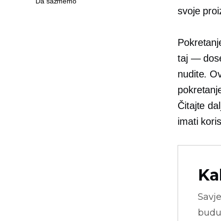
Da sažmemo
svoje pro
Pokretanj
taj — dos
nudite. Ov
pokretanj
Čitajte da
imati kori
Ka
Savje
budu