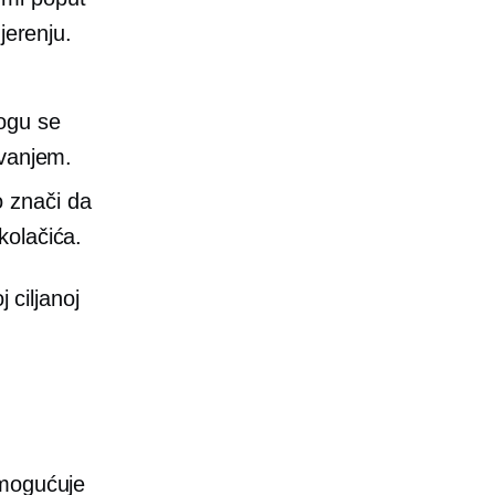
jerenju.
ogu se
ivanjem.
To znači da
kolačića.
 ciljanoj
omogućuje