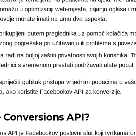
omažu u optimizaciji web-mjesta, ciljanju oglasa i m
ovdje morate imati na umu dva aspekta:
prikupljeni putem preglednika uz pomoć kolačića m
i zbog pogrešaka pri učitavanju ili problema s povez
ja radi na boljoj zaštiti privatnosti svojih korisnika. 
lednici s vremenom prestati podržavati alate poput 
spriječiti gubitak pristupa vrijednim podacima o vašoj
a, ako koristite Facebookov API za konverzije.
e Conversions API?
ns API je Facebookov poslovni alat koji tvrtkama 