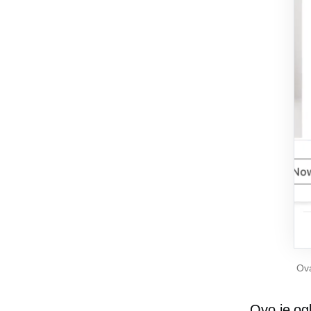
Ova
Ovo je og