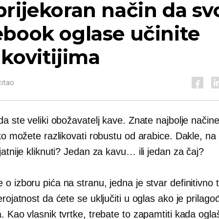
rijekoran način da sv
book oglase učinite
kovitijima
čitao
da ste veliki obožavatelj kave. Znate najbolje način
ako možete razlikovati robustu od arabice. Dakle, na 
jatnije kliknuti? Jedan za kavu… ili jedan za čaj?
o izboru pića na stranu, jedna je stvar definitivno 
erojatnost da ćete se uključiti u oglas ako je prilag
. Kao vlasnik tvrtke, trebate to zapamtiti kada ogl