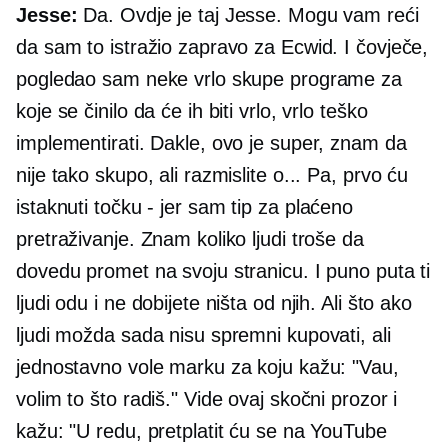
Jesse:
Da. Ovdje je taj Jesse. Mogu vam reći
da sam to istražio zapravo za Ecwid. I čovječe,
pogledao sam neke vrlo skupe programe za
koje se činilo da će ih biti vrlo, vrlo teško
implementirati. Dakle, ovo je super, znam da
nije tako skupo, ali razmislite o... Pa, prvo ću
istaknuti točku
-
jer sam tip za plaćeno
pretraživanje. Znam koliko ljudi troše da
dovedu promet na svoju stranicu. I puno puta ti
ljudi odu i ne dobijete ništa od njih. Ali što ako
ljudi možda sada nisu spremni kupovati, ali
jednostavno vole marku za koju kažu: "Vau,
volim to što radiš." Vide ovaj skočni prozor i
kažu: "U redu, pretplatit ću se na YouTube