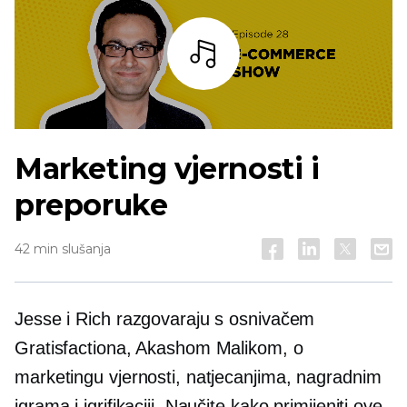
Slušaj
Marketing vjernosti i
preporuke
42 min slušanja
Jesse i Rich razgovaraju s osnivačem
Gratisfactiona, Akashom Malikom, o
marketingu vjernosti, natjecanjima, nagradnim
igrama i igrifikaciji. Naučite kako primijeniti ove