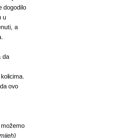
se dogodilo
m u
enuti, a
a.
a da
e
 kolicima.
 da ovo
 ga možemo
mijeh)