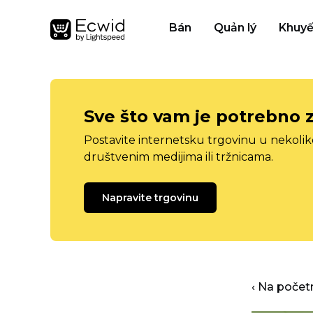
Bán
Quản lý
Khuyế
Sve što vam je potrebno 
Postavite internetsku trgovinu u nekolik
društvenim medijima ili tržnicama.
Napravite trgovinu
‹ Na počet