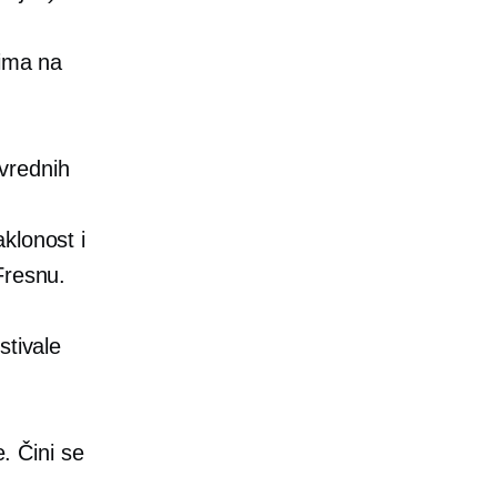
lima na
vrednih
klonost i
Fresnu.
stivale
e. Čini se