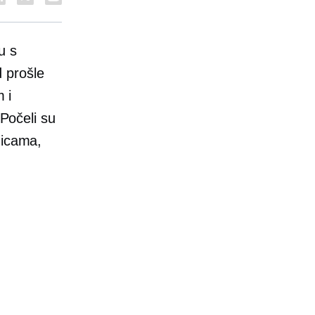
u s
d prošle
 i
 Počeli su
nicama,