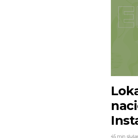
Loka
nac
Ins
45 min sluša