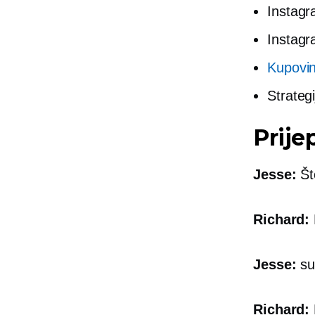
Instagr
Instagr
Kupovin
Strateg
Prije
Jesse:
Št
Richard:
Jesse:
su
Richard: