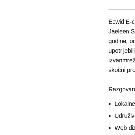
Ecwid
E-
Jaeleen 
godine, on
upotrijebi
izvanmrež
skočni pro
Razgovar
Lokaln
Udruživ
Web diz