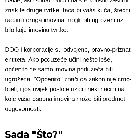
Dakle, ako sudac odluči da ste koristili zaštitni
znak te druge tvrtke, tada bi vaša kuća, štedni
računi i druga imovina mogli biti ugroženi uz
bilo koju imovinu tvrtke.
DOO i korporacije su odvojene,
pravno-priznat
entiteta. Ako poduzeće učini nešto loše,
općenito će samo imovina poduzeća biti
ugrožena. "Općenito" znači da zakon nije crno-
bijeli, i još uvijek postoje rizici i neki načini na
koje vaša osobna imovina može biti predmet
odgovornosti.
Sada "Što?"