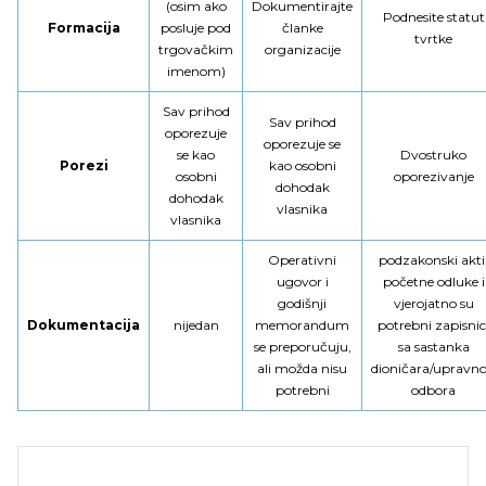
(osim ako
Dokumentirajte
Podnesite statut
Formacija
posluje pod
članke
tvrtke
trgovačkim
organizacije
imenom)
Sav prihod
Sav prihod
oporezuje
oporezuje se
se kao
Dvostruko
Porezi
kao osobni
osobni
oporezivanje
dohodak
dohodak
vlasnika
vlasnika
Operativni
podzakonski akti
ugovor i
početne odluke i
godišnji
vjerojatno su
Dokumentacija
nijedan
memorandum
potrebni zapisnic
se preporučuju,
sa sastanka
ali možda nisu
dioničara/upravn
potrebni
odbora