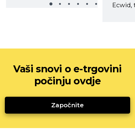
Ecwid, t
Vaši snovi o e-trgovini
počinju ovdje
Započnite