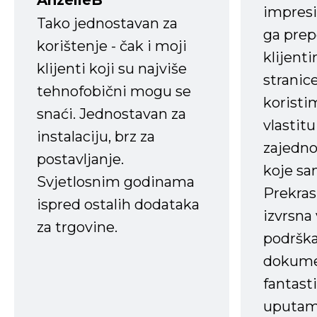
impresi
Tako jednostavan za
ga prep
korištenje - čak i moji
klijent
klijenti koji su najviše
stranice
tehnofobični mogu se
koristi
snaći. Jednostavan za
vlastit
instalaciju, brz za
zajedno 
postavljanje.
koje s
Svjetlosnim godinama
Prekras
ispred ostalih dodataka
izvrsna
za trgovine.
podrška
dokume
fantasti
uputama