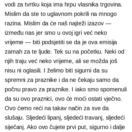
vodi za tvrtku koja ima hrpu vlasnika trgovina.
Mislim da ste to uglavnom pokrili na mnogo
razina. Mislim da će naš najteži izazov —
između nas jer smo u ovoj igri već neko
vrijeme — biti podsjetiti se da je ova emisija
zamah za te ljude. Tek su na početku. Neki od
njih traju već neko vrijeme, ali se možda još
nisu ni oglasili. I želimo biti sigurni da su
spremni za praznike i da ne čekaju samo da
počnu pravo za praznike. I iako smo spomenuli
da su ovo praznici, ovo će moći ostati vječno.
Ovo ćemo reći na takav način za sve da
slušaju. Sljedeći lipanj, sljedeći travanj, sljedeći
siječanj. Ako ovo čujete prvi put, sigurno i dalje