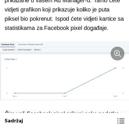
prikazane u vašem Ad Manager-u. Tamo ćete
vidjeti grafikon koji prikazuje koliko je puta
piksel bio pokrenut. Ispod ćete vidjeti kartice sa
statistikama za Facebook pixel događaje.
Čim vaš Facebook pixel prikupi neke podatke,
Sadržaj
moći ćete ga koristiti u svim brzinama. Ovdje je