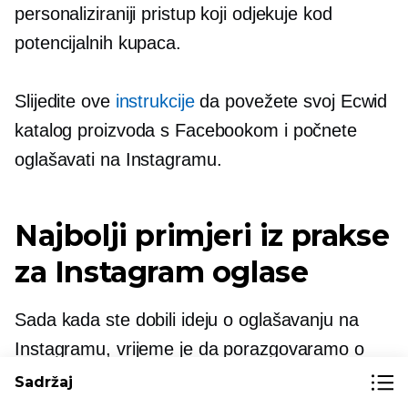
personaliziraniji pristup koji odjekuje kod
potencijalnih kupaca.
Slijedite ove
instrukcije
da povežete svoj Ecwid
katalog proizvoda s Facebookom i počnete
oglašavati na Instagramu.
Najbolji primjeri iz prakse
za Instagram oglase
Sada kada ste dobili ideju o oglašavanju na
Instagramu, vrijeme je da porazgovaramo o
nekim najboljim primjerima iz prakse koji vam
Sadržaj
mogu pomoći da najbolje iskoristite svoje