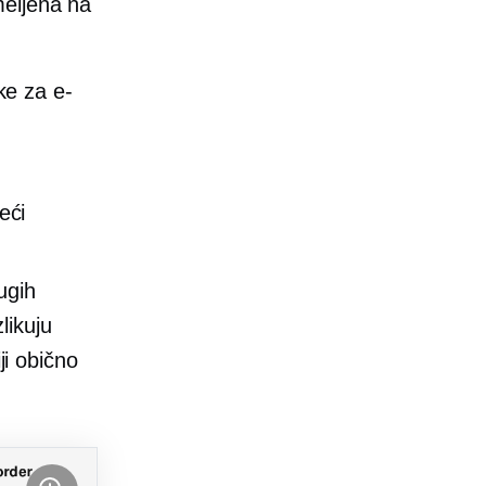
meljena na
ke za e-
eći
ugih
likuju
ji obično