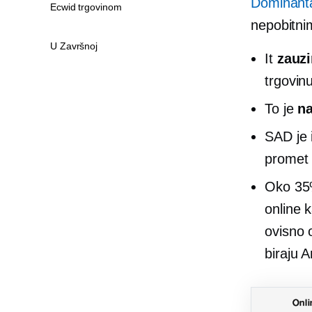
Dominant
Ecwid trgovinom
nepobitni
U Završnoj
It
zauz
trgovinu
To je
na
SAD je 
promet 
Oko 35
online 
ovisno o
biraju 