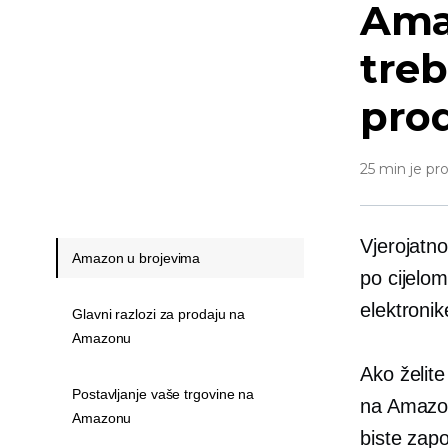
Amaz
treb
pro
25 min je pr
Vjerojatno
Amazon u brojevima
po cijelom
elektronik
Glavni razlozi za prodaju na
Amazonu
Ako želit
Postavljanje vaše trgovine na
na Amazon
Amazonu
biste zapo