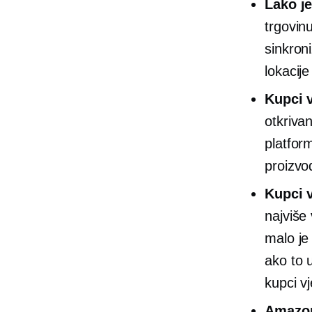
Lako j
trgovin
sinkron
lokacije
Kupci 
otkriva
platfor
proizvod
Kupci 
najviše
malo je
ako to 
kupci vj
Amazo