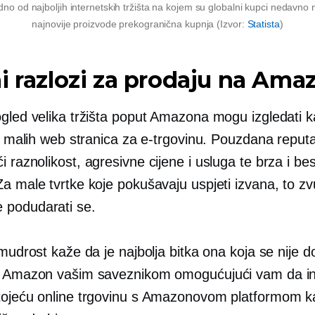
no od najboljih internetskih tržišta na kojem su globalni kupci nedavno n
najnovije proizvode
prekogranična
kupnja (Izvor:
Statista
)
i razlozi za prodaju na Ama
ogled velika tržišta poput Amazona mogu izgledati 
ji malih web stranica za e-trgovinu. Pouzdana reputa
ći
raznolikost, agresivne cijene i usluga te brza i be
a male tvrtke koje pokušavaju uspjeti izvana, to zv
e
podudarati se.
 mudrost kaže da je najbolja bitka ona koja se nije d
i Amazon vašim saveznikom omogućujući vam da in
tojeću online trgovinu s Amazonovom platformom k