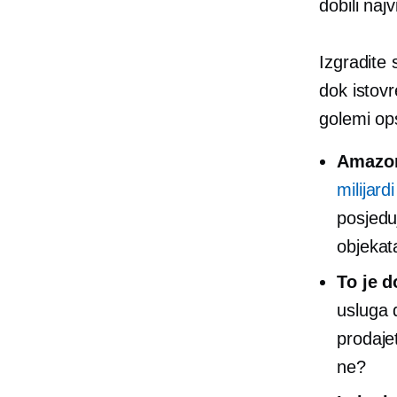
dobili naj
Izgradite
dok istov
golemi o
Amazon 
milijard
posjedu
objekat
To je d
usluga
prodaje
ne?