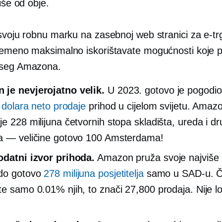
više od obje.
 svoju robnu marku na zasebnoj web stranici za e-tr
remeno maksimalno iskorištavate mogućnosti koje 
pseg Amazona.
je nevjerojatno velik.
U 2023. gotovo je pogodi
i dolara neto prodaje
prihod u cijelom svijetu. Amaz
je 228 milijuna četvornih stopa skladišta, ureda i dr
a — veličine gotovo 100 Amsterdama!
odatni izvor prihoda.
Amazon pruža svoje
najviše
 do gotovo
278 milijuna posjetitelja
samo u SAD-u. Č
te samo 0.01% njih, to znači 27,800 prodaja. Nije l