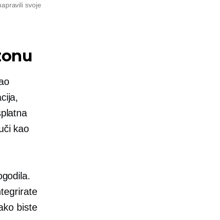
apravili svoje
zonu
kao
cija,
splatna
uči kao
ogodila.
tegrirate
ako biste