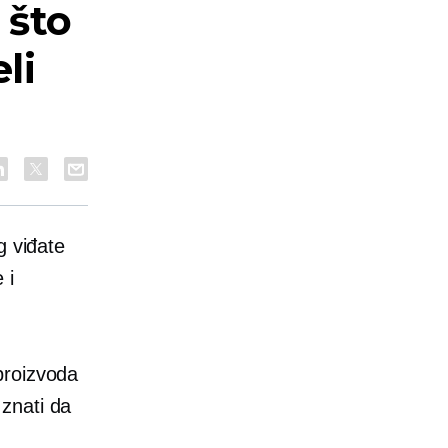
 što
li
g viđate
 i
proizvoda
znati da