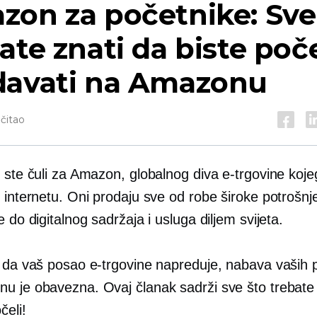
on za početnike: Sve
ate znati da biste poče
davati na Amazonu
očitao
 ste čuli za Amazon, globalnog diva e-trgovine koje
 internetu. Oni prodaju sve od robe široke potrošnje
e do digitalnog sadržaja i usluga diljem svijeta.
e da vaš posao e-trgovine napreduje, nabava vaših 
u je obavezna. Ovaj članak sadrži sve što trebate 
čeli!