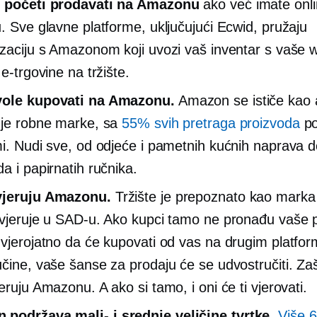
e početi prodavati na Amazonu
ako već imate onl
u. Sve glavne platforme, uključujući Ecwid, pružaju
izaciju s Amazonom koji uvozi vaš inventar s vaše 
 e-trgovine na tržište.
vole kupovati na Amazonu.
Amazon se ističe kao 
nje robne marke, sa
55% svih pretraga proizvoda
po
mi. Nudi sve, od odjeće i pametnih kućnih naprava d
a i papirnatih ručnika.
vjeruju Amazonu.
Tržište je prepoznato kao marka 
 vjeruje u SAD-u. Ako kupci tamo ne pronađu vaše 
 vjerojatno da će kupovati od vas na drugim platfor
učine, vaše šanse za prodaju će se udvostručiti. Za
eruju Amazonu. A ako si tamo, i oni će ti vjerovati.
n podržava
mali-
i
srednje veličine
tvrtke.
Više 