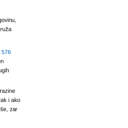
govinu,
pruža
o
576
on
ugih
 razine
ak i ako
oše, zar