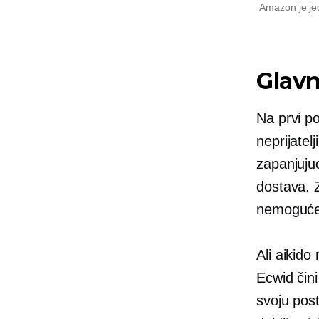
Amazon je jed
Glavn
Na prvi p
neprijatel
zapanjuju
dostava. Z
nemoguć
Ali aikido
Ecwid čin
svoju pos