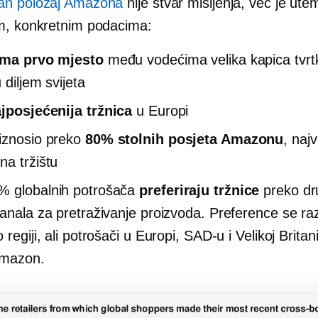
an položaj Amazona
nije stvar mišljenja, već je ute
m, konkretnim podacima:
ima prvo mjesto
među vodećima
velika kapica
tvrt
 diljem svijeta
jposjećenija tržnica
u Europi
iznosio preko
80% stolnih posjeta Amazonu
, najv
na tržištu
% globalnih potrošača
preferiraju tržnice
preko dr
kanala za pretraživanje proizvoda. Preference se raz
 regiji, ali potrošači u Europi, SAD-u i Velikoj Britani
Amazon.