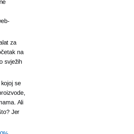
ine
web-
alat za
četak na
o svježih
kojoj se
proizvode,
mama. Ali
što? Jer
60%