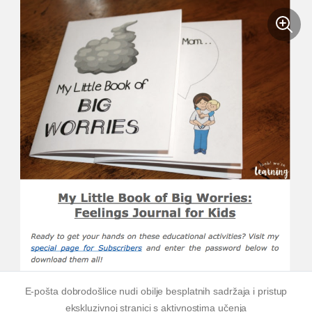
E-pošta dobrodošlice nudi obilje besplatnih sadržaja i pristup
ekskluzivnoj stranici s aktivnostima učenja