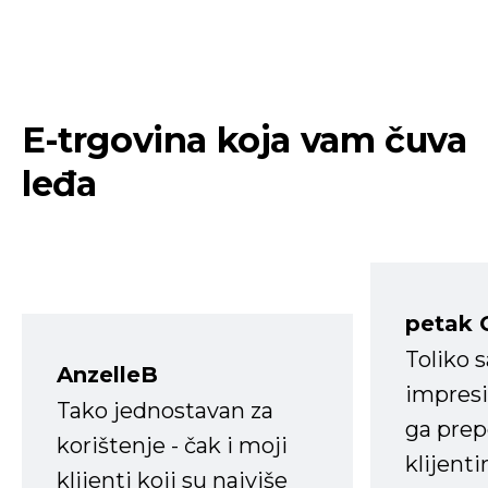
E-trgovina koja vam čuva
leđa
petak 
Toliko 
AnzelleB
impresi
Tako jednostavan za
ga prep
korištenje - čak i moji
klijent
klijenti koji su najviše