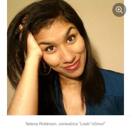
Selena Robinson, osnivačica “Look! Učimo!”