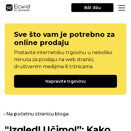
Bắt đầu
Sve što vam je potrebno za
online prodaju
Postavite internetsku trgovinu u nekoliko
minuta za prodaju na web stranici,
društvenim medijima ili tržnicama.
Napravite trgovinu
‹ Na početnu stranicu bloga
"Izgled! Učimo!”: Kako