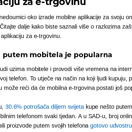
aciju za e-trgovinu
nedoumici oko izrade mobilne aplikacije za svoju on
Čitajte dalje kako biste saznali više o razlozima zaš
aplikaciju za e-trgovinu.
 putem mobitela je popularna
judi uzima mobitele i provodi više vremena na inter
svoj telefon. To utječe na način na koji ljudi kupuju, 
 može reći da će mobilna e-trgovina postati još pop
u,
30.6% potrošača diljem svijeta
kupe nešto putem 
bilnim telefonom svaki tjedan. A u SAD-u, broj onli
pili proizvode putem svojih telefona
gotovo udvostru