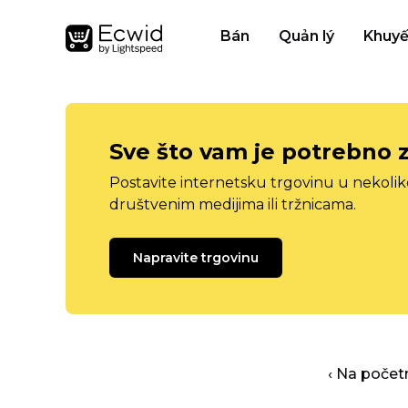
Bán
Quản lý
Khuyế
Sve što vam je potrebno 
Postavite internetsku trgovinu u nekolik
društvenim medijima ili tržnicama.
Napravite trgovinu
‹ Na počet