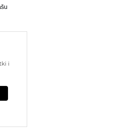
ašu
ki i