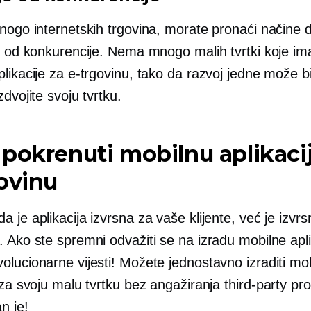
mnogo internetskih trgovina, morate pronaći načine 
te od konkurencije. Nema mnogo malih tvrtki koje im
likacije za e-trgovinu, tako da razvoj jedne može bit
zdvojite svoju tvrtku.
pokrenuti mobilnu aplikaci
ovinu
 je aplikacija izvrsna za vaše klijente, već je izvrs
 Ako ste spremni odvažiti se na izradu mobilne apli
olucionarne vijesti! Možete jednostavno izraditi mo
 za svoju malu tvrtku bez angažiranja
third-party
pro
n je!