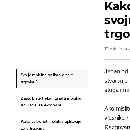
Kako
svoj
trg
13 min je pr
Jedan od 
Što je mobilna aplikacija za e-
stvaranje 
trgovinu?
stoga ima 
Zašto biste trebali izraditi mobilnu
aplikaciju za e-trgovinu
Ako mislit
vlasnika 
Kako pokrenuti mobilnu aplikaciju
Razgovara
za e-trgovinu