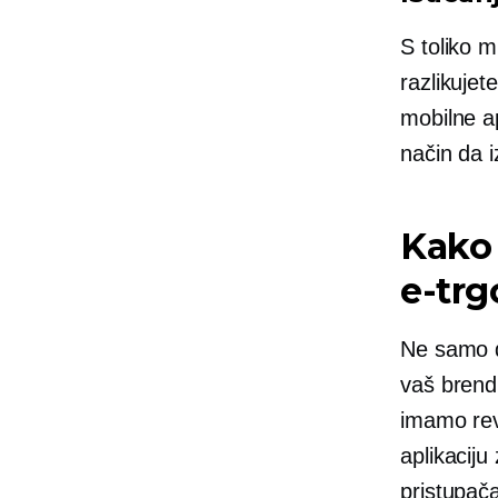
S toliko 
razlikuje
mobilne ap
način da i
Kako 
e-trg
Ne samo da
vaš brend.
imamo rev
aplikaciju
pristupača