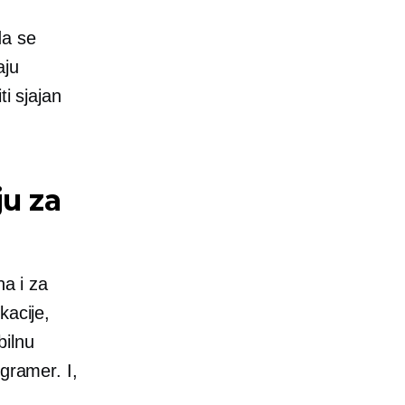
da se
aju
i sjajan
ju za
na i za
kacije,
bilnu
gramer. I,