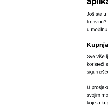
aplik
Još ste u 
trgovinu? 
u mobilnu 
Kupnja
Sve više l
koristeći 
sigurnošću
U prosjek
svojim mo
koji su ku