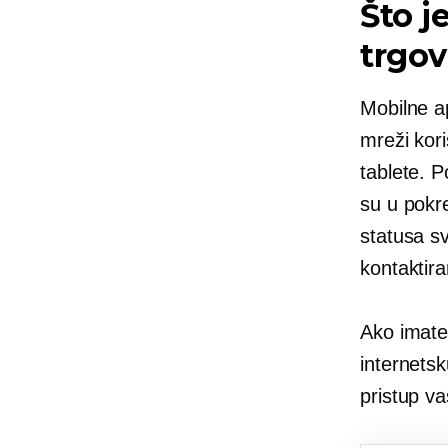
Što j
trgo
Mobilne a
mreži kori
tablete. 
su u pokre
statusa sv
kontaktira
Ako imate
internetsk
pristup va