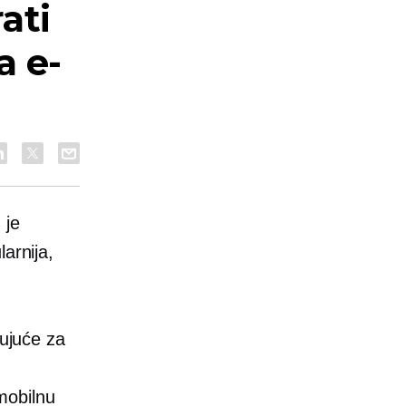
ati
a e-
 je
arnija,
šujuće za
mobilnu