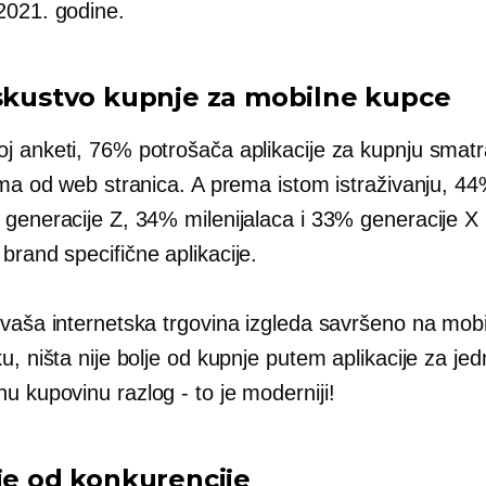
2021. godine.
iskustvo kupnje za mobilne kupce
j anketi, 76% potrošača aplikacije za kupnju smatr
jima od web stranica. A prema istom istraživanju, 4
 generacije Z, 34% milenijalaca i 33% generacije X 
a
brand specifične
aplikacije.
 vaša internetska trgovina izgleda savršeno na mob
u, ništa nije bolje od kupnje putem aplikacije za je
vnu kupovinu
razlog - to je
moderniji!
nje od konkurencije