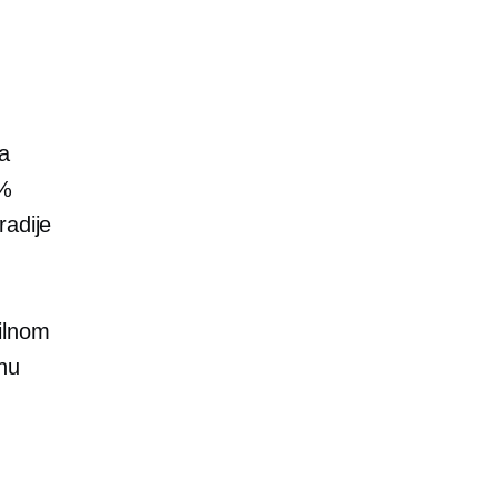
a
4%
radije
ilnom
dnu