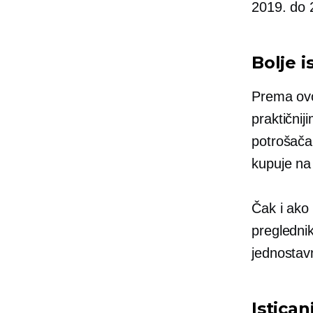
2019. do 
Bolje 
Prema ovo
praktični
potrošača
kupuje n
Čak i ako
preglednik
jednosta
Istica