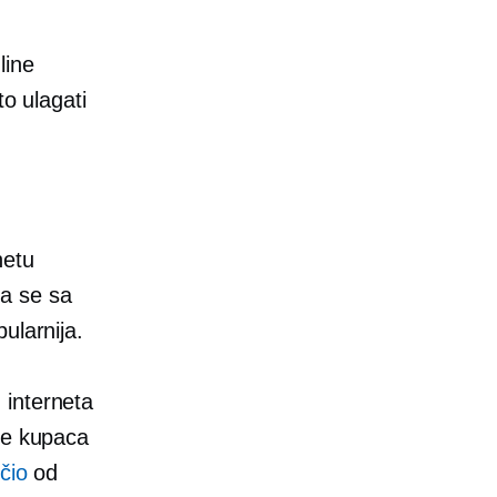
line
to ulagati
netu
pa se sa
ularnija.
interneta
ne kupaca
čio
od