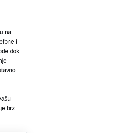
ju na
efone i
vode dok
nje
stavno
vašu
je brz