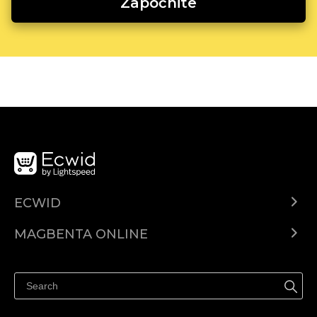
Započnite
ECWID
Ecwid.com
MAGBENTA ONLINE
Help center
Ibenta kahit saan
Ibenta sa Facebook