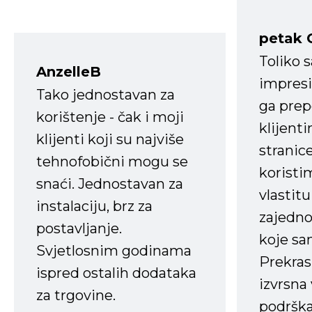
petak 
Toliko 
AnzelleB
impresi
Tako jednostavan za
ga prep
korištenje - čak i moji
klijent
klijenti koji su najviše
stranice
tehnofobični mogu se
koristi
snaći. Jednostavan za
vlastit
instalaciju, brz za
zajedno 
postavljanje.
koje s
Svjetlosnim godinama
Prekras
ispred ostalih dodataka
izvrsna
za trgovine.
podrška