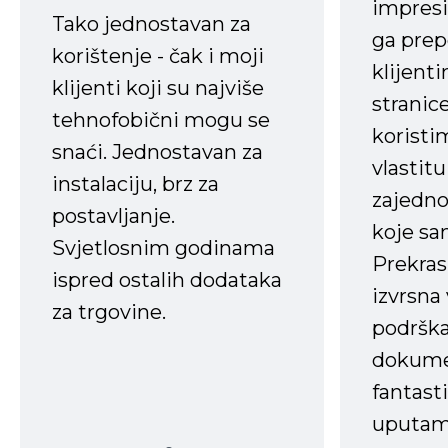
impresi
Tako jednostavan za
ga prep
korištenje - čak i moji
klijent
klijenti koji su najviše
stranice
tehnofobični mogu se
koristi
snaći. Jednostavan za
vlastit
instalaciju, brz za
zajedno 
postavljanje.
koje s
Svjetlosnim godinama
Prekras
ispred ostalih dodataka
izvrsna
za trgovine.
podrška
dokume
fantasti
uputama