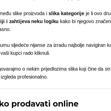
zmeđu slike proizvoda i
slika kategorije
je li ovo dr
iji i zahtijeva neku logiku
kako bi njegovo značenj
jasno.
 umu sljedeće nijanse za izradu
najbolje navigiran
ka
 vaši kupci rado kliknuli.
ovarajmo o nekim prijedlozima slika koji čine da st
 izgleda profesionalno.
ko prodavati online