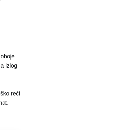
 oboje.
da izlog
ško reći
mat.