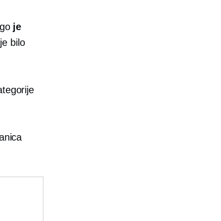
ugo
je
e bilo
tegorije
ranica