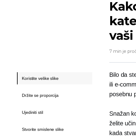
Kako
kate
vaši
7 min je pro
Bilo da st
Koristite velike slike
ili
e-comm
posebnu po
Držite se proporcija
Ujediniti stil
Snažan ko
želite uči
Stvorite smislene slike
kada stvar