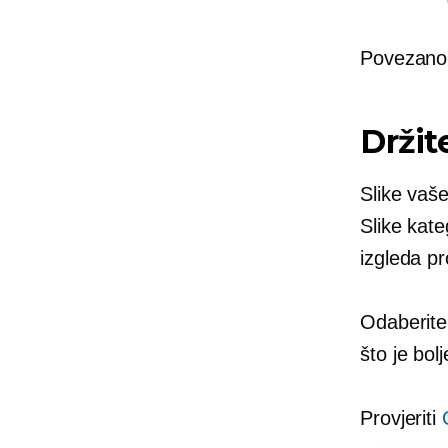
Povezan
Držit
Slike vaše
Slike kate
izgleda pr
Odaberite 
što je bol
Provjeriti