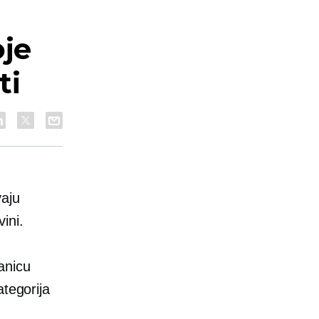
oje
ti
vaju
ini.
anicu
ategorija