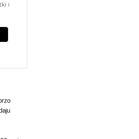
ki i
brzo
daju