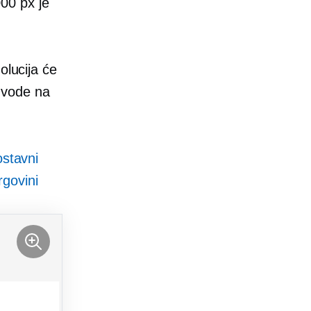
000 px je
olucija će
izvode na
stavni
rgovini