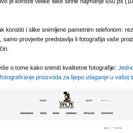
ivo je koristiti velike slike širine najmanje 650 px (1
 koristiti i slike snimljene pametnim telefonom: rez
u, samo provjerite predstavlja li fotografija vaše pro
čin.
iše o tome kako snimiti kvalitetne fotografije:
Jedno
 fotografiranje proizvoda za lijepo izlaganje u vašoj t