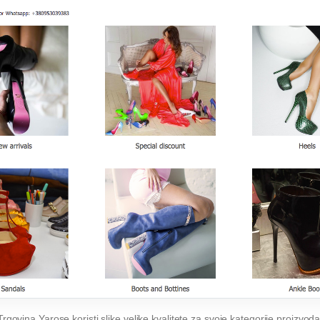
Trgovina Yarose koristi slike velike kvalitete za svoje kategorije proizvoda