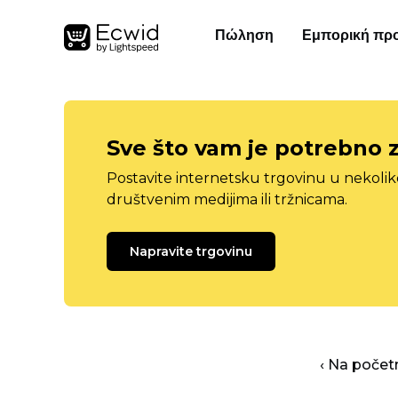
Πώληση
Εμπορική πρ
Sve što vam je potrebno 
Postavite internetsku trgovinu u nekolik
društvenim medijima ili tržnicama.
Napravite trgovinu
‹ Na počet