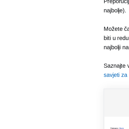
Preporučlj
najbolje).
Možete čak
biti u red
najbolji na
Saznajte v
savjeti za