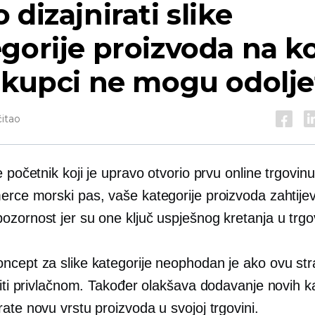
 dizajnirati slike
gorije proizvoda na k
 kupci ne mogu odolje
čitao
e početnik koji je upravo otvorio prvu online trgovinu
erce
morski pas, vaše kategorije proizvoda zahtije
zornost jer su one ključ uspješnog kretanja u trgov
ncept za slike kategorije neophodan je ako ovu str
niti privlačnom. Također olakšava dodavanje novih k
ate novu vrstu proizvoda u svojoj trgovini.