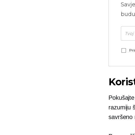
Savje
budu
Pri
Koris
Pokušajte 
razumiju š
savršeno 