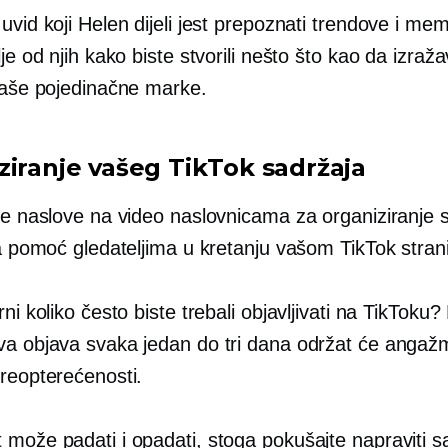
uvid koji Helen dijeli jest prepoznati trendove i mem
lje od njih kako biste stvorili nešto što kao da izraž
 vaše pojedinačne marke.
ziranje vašeg TikTok sadržaja
ite naslove na video naslovnicama za organiziranje 
 za pomoć gledateljima u kretanju vašom TikTok stra
rni koliko često biste trebali objavljivati ​​na TikTok
va objava svaka jedan do tri dana održat će anga
preopterećenosti.
 može padati i opadati, stoga pokušajte napraviti s