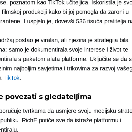
se, poznatom kao TikTok učiteljica. Iskoristila je svo
 filmskoj produkciji kako bi joj pomogla da zaroni u 
rantene. I uspjelo je, dovevši 536 tisuća pratitelja n
držaj postao je viralan, ali njezina je strategija bila
a: samo je dokumentirala svoje interese i život te
ntirala s paketom alata platforme. Uključite se da 
zinim najboljim savjetima i trikovima za razvoj vaše
ja
TikTok
.
e povezati s gledateljima
poručuje tvrtkama da usmjere svoju medijsku strate
ubliku. RichE potiče sve da istraže platformu i
ntiraju.