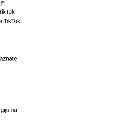
je
TikTok
a TikTok!
saznate
g
giju na