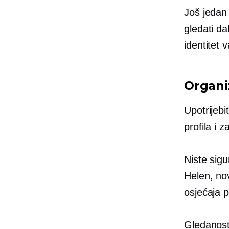
Još jedan 
gledati da
identitet
Organi
Upotrijeb
profila i
Niste sigu
Helen, no
osjećaja 
Gledanost