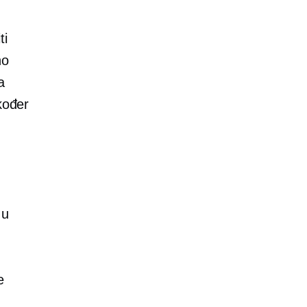
ti
no
a
kođer
 u
e