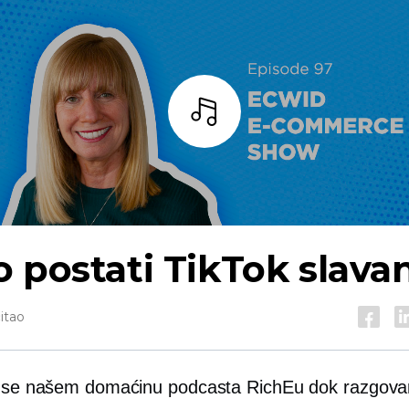
Slušaj
 postati TikTok slava
itao
e se našem domaćinu podcasta RichEu dok razgova