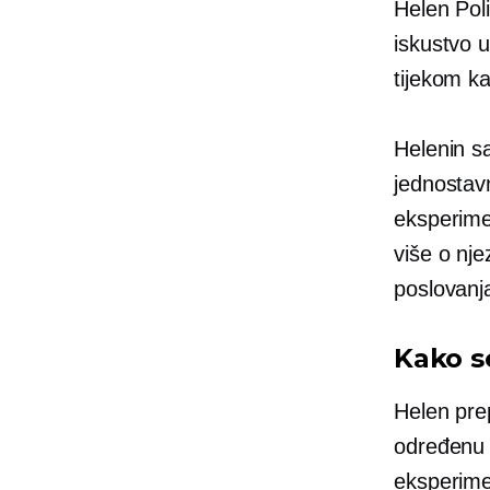
Helen Poli
iskustvo u
tijekom ka
Helenin sa
jednostavn
eksperime
više o nje
poslovan
Kako s
Helen pre
određenu p
eksperime