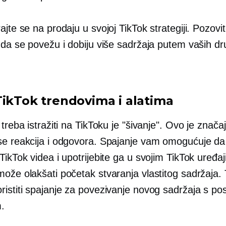
ajte se na prodaju u svojoj TikTok strategiji. Pozovi
 da se povežu i dobiju više sadržaja putem vaših dr
TikTok trendovima i alatima
 treba istražiti na TikToku je "šivanje". Ovo je znača
se reakcija i odgovora. Spajanje vam omogućuje d
TikTok videa i upotrijebite ga u svojim TikTok uređa
može olakšati početak stvaranja vlastitog sadržaja.
ristiti spajanje za povezivanje novog sadržaja s po
.