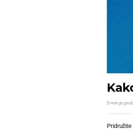
Kako
5 min je proč
Pridružit