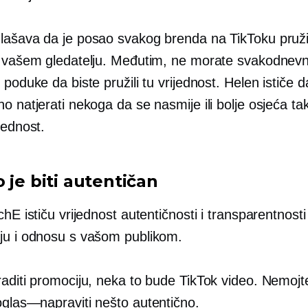
lašava da je posao svakog brenda na TikToku pruži
t vašem gledatelju. Međutim, ne morate svakodnev
 poduke da biste pružili tu vrijednost. Helen ističe d
o natjerati nekoga da se nasmije ili bolje osjeća ta
jednost.
 je biti autentičan
chE ističu vrijednost autentičnosti i transparentnosti
ju i odnosu s vašom publikom.
raditi promociju, neka to bude TikTok video. Nemojt
oglas—napraviti
nešto autentično.