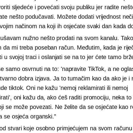
voriti sljedeće i povećati svoju publiku jer radite nešt
te nešto podučavati. Možete dodati vrijednost neč
svojim načinom na koji ih osjećate svaki dan kada d
ušavam nužno nešto prodati na svom kanalu. Tako
 da mi treba poseban račun. Međutim, kada je riječ
iti u svojoj traci i oslanjati se na to jer ćete tamo brže
e samo osvrnuti na to: 'napravite TikTok, a ne oglas
 stvarno dobra izjava. Ja to tumačim kao da ako je i
de tiktok. Oni ne kažu 'nemoj reklamirati ili nemoj
rati', oni kažu da, ako ćeš raditi promociju, neka t
koji se može povezati. Ne želite da se osjećate kao 
da se osjeća organski.”
od stvari koje osobno primjećujem na svom računu 