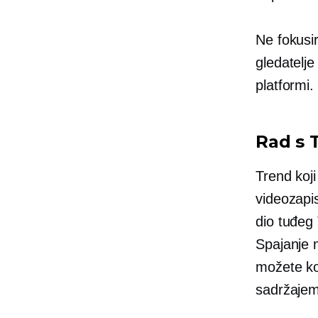
Ne fokusir
gledatelje
platformi.
Rad s 
Trend koji
videozapi
dio tuđeg 
Spajanje 
možete ko
sadržajem