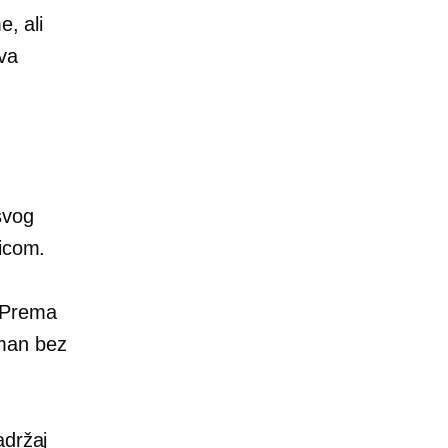
e, ali
ava
svog
nicom.
u? Prema
žman bez
adržaj