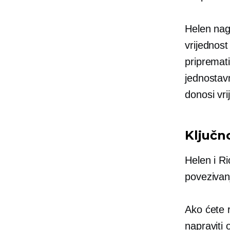
Helen nag
vrijednos
pripremati
jednostavn
donosi vri
Ključno
Helen i Ri
povezivan
Ako ćete 
napraviti