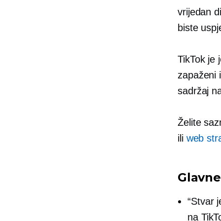
vrijedan d
biste uspje
TikTok je 
zapaženi i
sadržaj na
Želite sa
ili
web str
Glavne
“Stvar j
na TikT