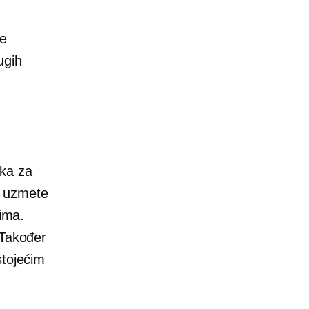
te
ugih
jka za
a uzmete
jima.
 Također
stojećim