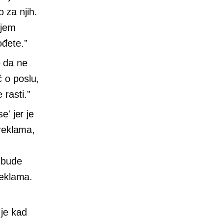
o za njih.
ijem
ođete.”
 da ne
 o poslu,
 rasti.”
e' jer je
 reklama,
o bude
reklama.
je kad