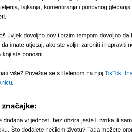
ijeljenja, lajkanja, komentiranja i ponovnog gledanja i
ti.
još uvijek dovoljno nov i
brzim tempom
dovoljno da 
 da imate utjecaj, ako ste voljni zaroniti i napraviti n
 koji ste ponosni.
znati više? Povežite se s Helenom na njoj
TikTok
,
In
anicu
.
 značajke:
e dodana vrijednost, bez obzira jeste li tvrtka ili s
oku. Što dodajete nečijem životu? Tada možete prom