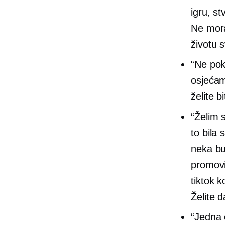
igru, st
Ne mora
životu 
“Ne pok
osjećam
želite b
“Želim s
to bila
neka bu
promovi
tiktok 
Želite 
“Jedna 