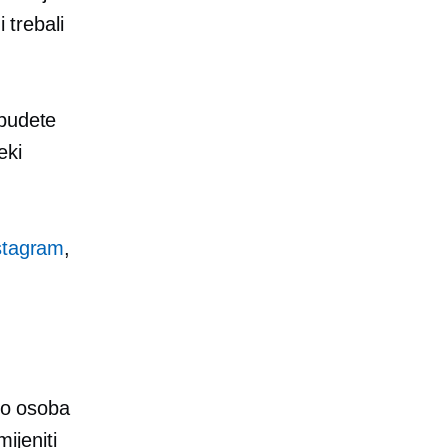
 trebali
budete
eki
stagram
,
amo osoba
ijeniti