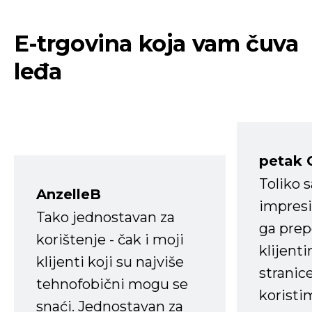
E-trgovina koja vam čuva
leđa
petak 
Toliko 
AnzelleB
impresi
Tako jednostavan za
ga prep
korištenje - čak i moji
klijent
klijenti koji su najviše
stranice
tehnofobični mogu se
koristi
snaći. Jednostavan za