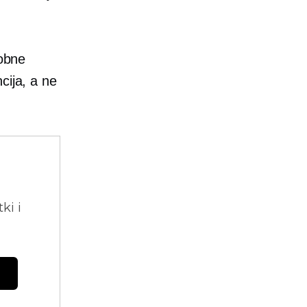
robne
cija, a ne
ki i