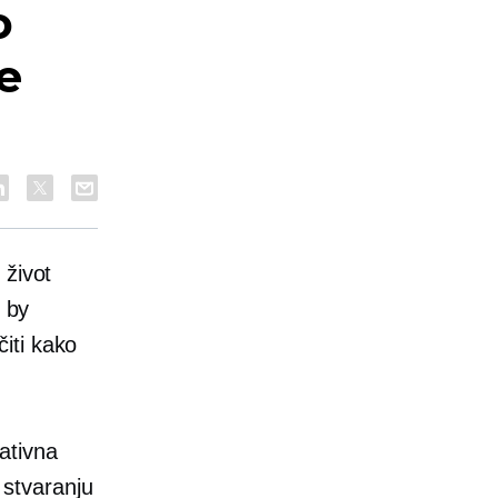
o
e
 život
m by
iti kako
ativna
 stvaranju