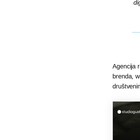
di
Agencija r
brenda, we
društvenim