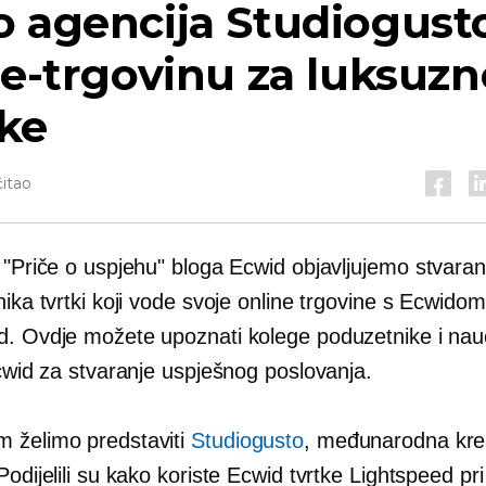
 agencija Studiogust
 e-trgovinu za luksuzn
ke
čitao
u "Priče o uspjehu" bloga Ecwid objavljujemo
stvaran
nika tvrtki koji vode svoje online trgovine s Ecwido
d. Ovdje možete upoznati kolege poduzetnike i nauč
Ecwid za stvaranje uspješnog poslovanja.
 želimo predstaviti
Studiogusto
, međunarodna kre
Podijelili su kako koriste Ecwid tvrtke Lightspeed pri