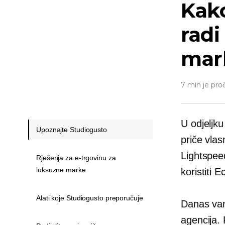
Kako
radi
mar
7 min je pro
U odjeljk
Upoznajte Studiogusto
priče vlas
Lightspee
Rješenja za e-trgovinu za
luksuzne marke
koristiti 
Alati koje Studiogusto preporučuje
Danas vam
agencija. 