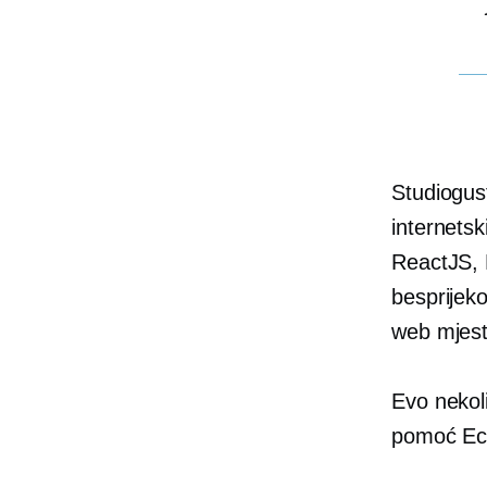
Studiogus
internets
ReactJS, 
besprijeko
web mjest
Evo nekoli
pomoć Ecw