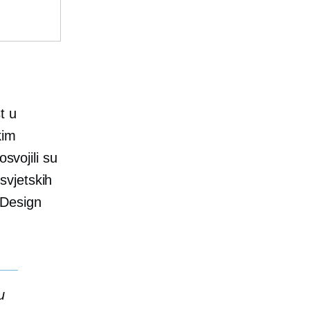
t u
kim
svojili su
svjetskih
 Design
u