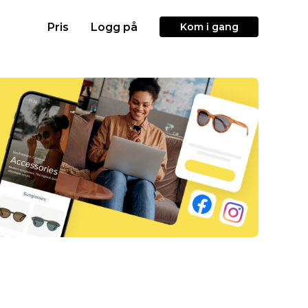
Pris
Logg på
Kom i gang