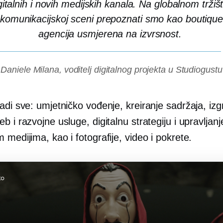
gitalnih i novih medijskih kanala. Na globalnom tržišt
komunikacijskoj sceni prepoznati smo kao boutiqu
agencija usmjerena na izvrsnost.
Daniele Milana, voditelj digitalnog projekta u Studiogustu
adi sve: umjetničko vođenje, kreiranje sadržaja, izg
b i razvojne usluge, digitalnu strategiju i upravljanj
 medijima, kao i fotografije, video i pokrete.