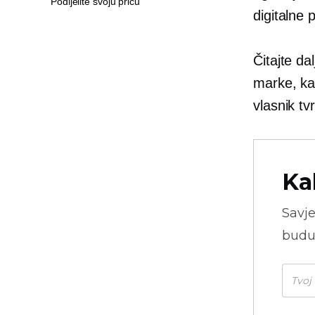
Podijelite svoju priču
digitalne 
Čitajte da
marke, kao
vlasnik tv
Ka
Savje
budu