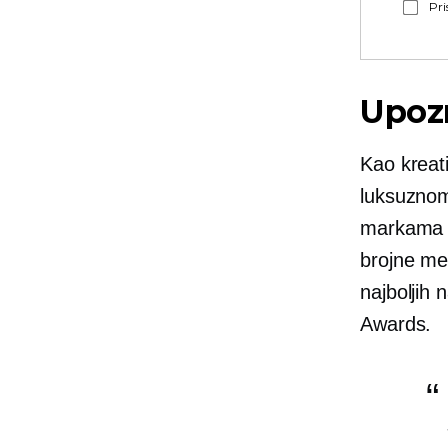
Pri
Upoz
Kao kreat
luksuznom
markama ko
brojne me
najboljih
Awards.