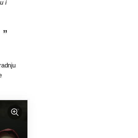
u i
e
radnju
e