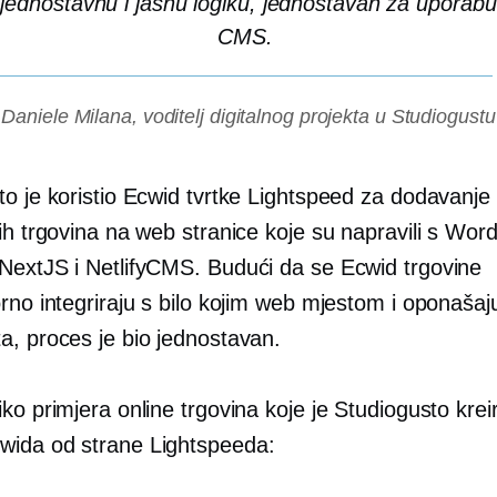
jednostavnu i jasnu logiku,
jednostavan za uporabu
CMS.
Daniele Milana, voditelj digitalnog projekta u Studiogustu
to je koristio Ecwid tvrtke Lightspeed za dodavanje
kih trgovina na web stranice koje su napravili s Wo
NextJS i NetlifyCMS. Budući da se Ecwid trgovine
rno integriraju s bilo kojim web mjestom i oponašaj
a, proces je bio jednostavan.
ko primjera online trgovina koje je Studiogusto krei
ida od strane Lightspeeda: