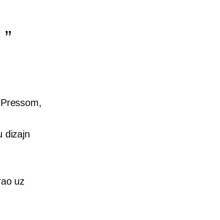
rdPressom,
u dizajn
rao uz