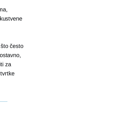
ma,
skustvene
 što često
nostavno,
ti za
tvrtke