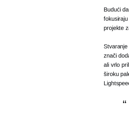
Budući da
fokusiraj
projekte z
Stvaranje 
znači doda
ali vrlo p
široku pa
Lightspee