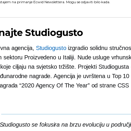
stajem na primanje Ecwid Newslettera. Mogu se odjaviti bilo kada.
najte Studiogusto
ivna agencija,
Studiogusto
izgradio solidnu stručnos
 sektoru Proizvedeno u Italiji. Nude usluge vrhuns
je ciljaju na svjetsko tržište. Projekti Studiogusta o
đunarodne nagrade. Agencija je uvrštena u Top 10 
 nagrada “2020 Agency Of The Year” od strane CSS
Studiogusto se fokusira na brzu evoluciju u područj