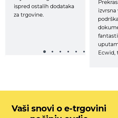
Prekras
ispred ostalih dodataka
izvrsna
za trgovine.
podrška
dokume
fantasti
uputama
Ecwid, t
Vaši snovi o e-trgovini