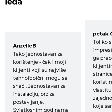
leđa
petak 
Toliko 
AnzelleB
impresi
Tako jednostavan za
ga prep
korištenje - čak i moji
klijent
klijenti koji su najviše
stranice
tehnofobični mogu se
koristi
snaći. Jednostavan za
vlastit
instalaciju, brz za
zajedno 
postavljanje.
koje s
Svjetlosnim godinama