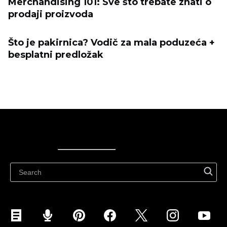
Merchandising 101: Sve što trebate znati o
prodaji proizvoda
Što je pakirnica? Vodič za mala poduzeća +
besplatni predložak
Ecwid
Ecwid
Ecwidi ajaveeb
Abikeskus