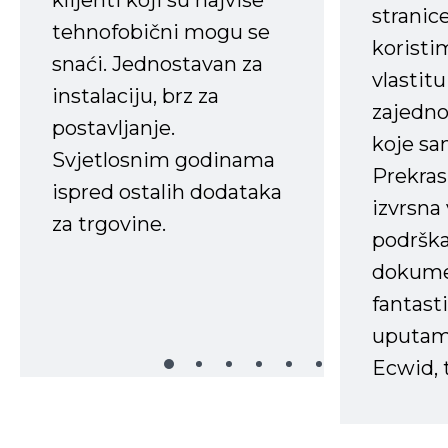
stranice
tehnofobični mogu se
koristi
snaći. Jednostavan za
vlastit
instalaciju, brz za
zajedno 
postavljanje.
koje s
Svjetlosnim godinama
Prekras
ispred ostalih dodataka
izvrsna
za trgovine.
podrška
dokume
fantasti
uputama
Ecwid, t