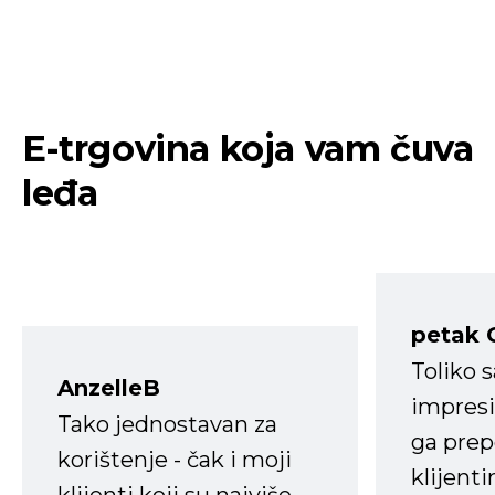
E-trgovina koja vam čuva
leđa
petak 
Toliko 
AnzelleB
impresi
Tako jednostavan za
ga prep
korištenje - čak i moji
klijent
klijenti koji su najviše