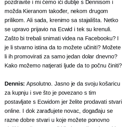
pozdravite i mi ćemo ići dublje s Dennisom i
možda Kieranom također, nekom drugom
prilikom. Ali sada, krenimo sa stajališta. Netko
se upravo prijavio na Ecwid i tek su krenuli.
Zašto bi trebali snimati videa na Facebooku? I
je li stvarno istina da to možete učiniti? Možete
li ih promovirati za samo jedan dolar dnevno?
Kako možemo natjerati ljude da to počnu činiti?
Dennis:
Apsolutno. Jasno je da svoju košaricu
za kupnju i sve što je povezano s tim
postavljate s Ecwidom jer želite prodavati stvari
online. I dok zarađujete novac, događaju se
razne dobre stvari u koje možete ponovno