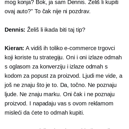
mog konja? Bok, ja sam Dennis. Želiš li kupiti
ovaj auto?" To čak nije ni pozdrav.
Dennis:
Želiš li ikada biti taj tip?
Kieran:
A vidiš ih toliko
e-commerce
trgovci
koji koriste tu strategiju. Oni i oni izlaze odmah
s oglasom za konverziju i izlaze odmah s
kodom za popust za proizvod. Ljudi me vide, a
još ne znaju što je to. Da, točno. Ne poznaju
ljude. Ne znaju marku. Oni čak i ne poznaju
proizvod. I napadaju vas s ovom reklamom
misleći da ćete to odmah kupiti.