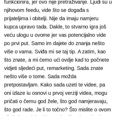
funkcionira, jer ovo nije pretraživanje. Ljudi su u
njihovom feedu, vide što se događa s
prijateljima i obitelji. Nije da imaju namjeru
kupca upravo tada. Dakle, to stvarno igra još
veću ulogu u ovome jer vas potencijalno vide
po prvi put. Samo im dajete do znanja nešto
više o vama. Sviđa mi se taj tip. A zatim, kao
što znate, a mi ćemo ući ovdje kad to počnete
vidjeti sljedeći put, remarketing. Sada znate
nešto više o tome. Sada možda
pretpostavljam. Kako sada uzeti te videe, pa
oni izlaze iu osnovi u prvoj verziji videa, mogu
pričati o čemu god žele, što god namjeravaju,
što god rade. Je li to točno? Što mislite o ovom