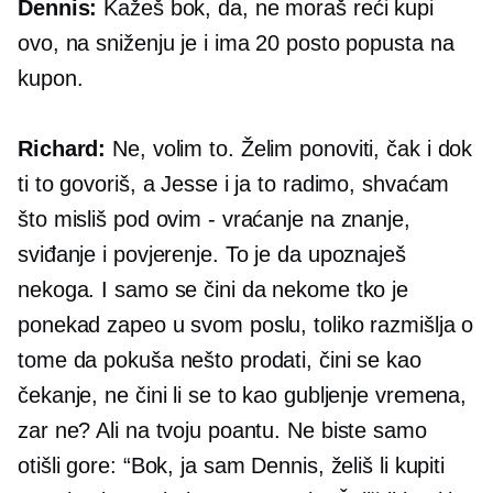
Dennis:
Kažeš bok, da, ne moraš reći kupi
ovo, na sniženju je i ima 20 posto popusta na
kupon.
Richard:
Ne, volim to. Želim ponoviti, čak i dok
ti to govoriš, a Jesse i ja to radimo, shvaćam
što misliš pod ovim - vraćanje na znanje,
sviđanje i povjerenje. To je da upoznaješ
nekoga. I samo se čini da nekome tko je
ponekad zapeo u svom poslu, toliko razmišlja o
tome da pokuša nešto prodati, čini se kao
čekanje, ne čini li se to kao gubljenje vremena,
zar ne? Ali na tvoju poantu. Ne biste samo
otišli gore: “Bok, ja sam Dennis, želiš li kupiti