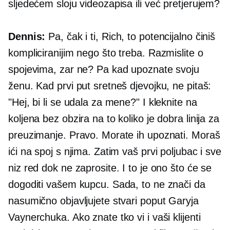
sljedećem sloju videozapisa ili već pretjerujem?
Dennis:
Pa, čak i ti, Rich, to potencijalno činiš
kompliciranijim nego što treba. Razmislite o
spojevima, zar ne? Pa kad upoznate svoju
ženu. Kad prvi put sretneš djevojku, ne pitaš:
"Hej, bi li se udala za mene?" I kleknite na
koljena bez obzira na to koliko je dobra linija za
preuzimanje. Pravo. Morate ih upoznati. Moraš
ići na spoj s njima. Zatim vaš prvi poljubac i sve
niz red dok ne zaprosite. I to je ono što će se
dogoditi vašem kupcu. Sada, to ne znači da
nasumično objavljujete stvari poput Garyja
Vaynerchuka. Ako znate tko vi i vaši klijenti