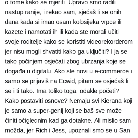
o tome kako se mjeriti. Upravo smo radili
nastup ranije, i rekao sam, sjećaš li se onih
dana kada si imao
osam kolosijeka
vrpce ili
kazete i namotati ih ili kada ste morali učiti
svoje roditelje kako se koristiti videorekorderom
jer nisu mogli shvatiti kako ga uključiti? I ja se
tako počinjem osjećati zbog ubrzanja koje se
događa u digitalu. Ako ste novi u
e-commerce
i
samo se prijaviš na Ecwid, pitam se osjećaš li
se i ti tako. Ima toliko toga, odakle početi?
Kako postaviti osnove? Nemaju svi Kierana koji
je samo a
super-genij
koji se baš sve može
činiti očiglednim kad ga dotakne. Ali mislio sam
možda, jer Rich i Jess, upoznali smo se u San