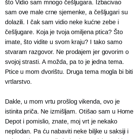
što Vidio sam mnogo češljugara. Izbacivao
sam ove male crne sjemenke, a češljugari su
dolazili. I čak sam vidio neke kućne zebe i
češljugare. Koja je tvoja omiljena ptica? Što
imate, što vidite u svom kraju? I tako samo
stvaram razgovor. Ne prodajem jer govorim o
svojoj strasti. A možda, pa to je jedna tema.
Ptice u mom dvorištu. Druga tema mogla bi biti
vrtlarstvo.
Dakle, u mom vrtu prošlog vikenda, ovo je
istinita priča. Ne izmišljam. Otišao sam u Home
Depot i pomislio, znate, moj vrt je nekako
neplodan. Pa ću nabaviti neke biljke u saksiji i