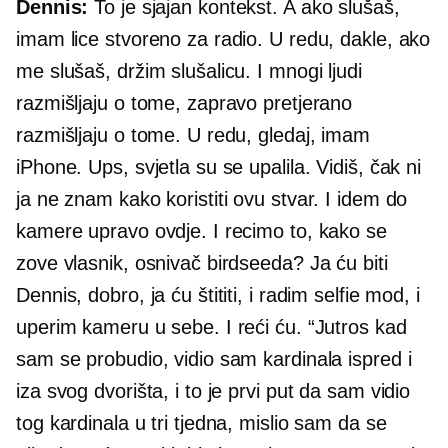
Dennis:
To je sjajan kontekst. A ako slušaš,
imam lice stvoreno za radio. U redu, dakle, ako
me slušaš, držim slušalicu. I mnogi ljudi
razmišljaju o tome, zapravo pretjerano
razmišljaju o tome. U redu, gledaj, imam
iPhone. Ups, svjetla su se upalila. Vidiš, čak ni
ja ne znam kako koristiti ovu stvar. I idem do
kamere upravo ovdje. I recimo to, kako se
zove vlasnik, osnivač birdseeda? Ja ću biti
Dennis, dobro, ja ću štititi, i radim selfie mod, i
uperim kameru u sebe. I reći ću. “Jutros kad
sam se probudio, vidio sam kardinala ispred i
iza svog dvorišta, i to je prvi put da sam vidio
tog kardinala u tri tjedna, mislio sam da se