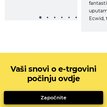
fantasti
uputama
Ecwid, t
Vaši snovi o e-trgovini
počinju ovdje
Započnite