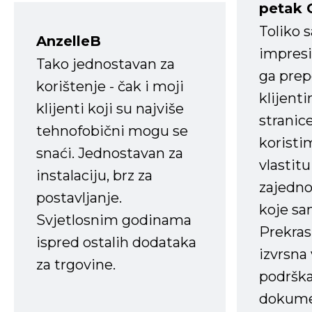
petak 
Toliko 
AnzelleB
impresi
Tako jednostavan za
ga prep
korištenje - čak i moji
klijent
klijenti koji su najviše
stranice
tehnofobični mogu se
koristi
snaći. Jednostavan za
vlastit
instalaciju, brz za
zajedno 
postavljanje.
koje s
Svjetlosnim godinama
Prekras
ispred ostalih dodataka
izvrsna
za trgovine.
podrška
dokume