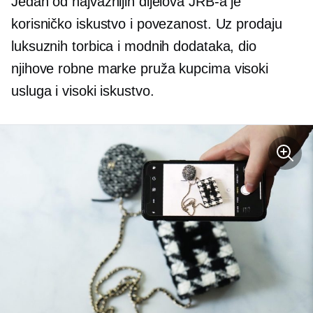
Jedan od najvažnijih dijelova JRB-a je
korisničko iskustvo i povezanost. Uz prodaju
luksuznih torbica i modnih dodataka, dio
njihove robne marke pruža kupcima
visoki
usluga i
visoki
iskustvo.