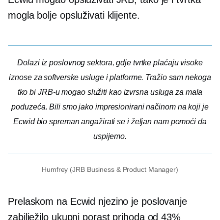
mogla bolje opsluživati ​​klijente.
Dolazi iz poslovnog sektora, gdje tvrtke plaćaju visoke
iznose za softverske usluge i platforme. Tražio sam nekoga
tko bi JRB-u mogao služiti kao izvrsna usluga za mala
poduzeća. Bili smo jako impresionirani načinom na koji je
Ecwid bio spreman angažirati se i željan nam pomoći da
uspijemo.
Humfrey (JRB Business & Product Manager)
Prelaskom na Ecwid njezino je poslovanje
zabilježilo ukupni porast prihoda od 43%