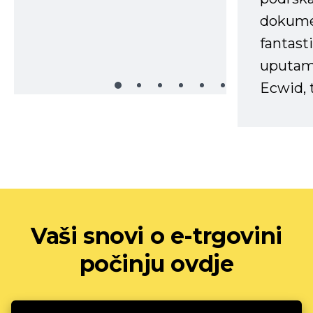
dokume
fantasti
uputama
Ecwid, t
Vaši snovi o e-trgovini
počinju ovdje