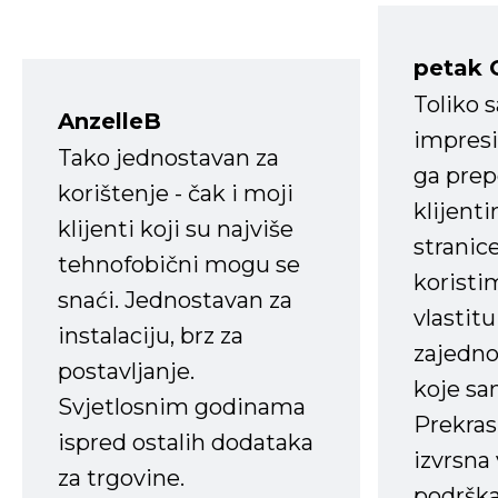
petak 
Toliko 
AnzelleB
impresi
Tako jednostavan za
ga prep
korištenje - čak i moji
klijent
klijenti koji su najviše
stranice
tehnofobični mogu se
koristi
snaći. Jednostavan za
vlastit
instalaciju, brz za
zajedno 
postavljanje.
koje s
Svjetlosnim godinama
Prekras
ispred ostalih dodataka
izvrsna
za trgovine.
podrška