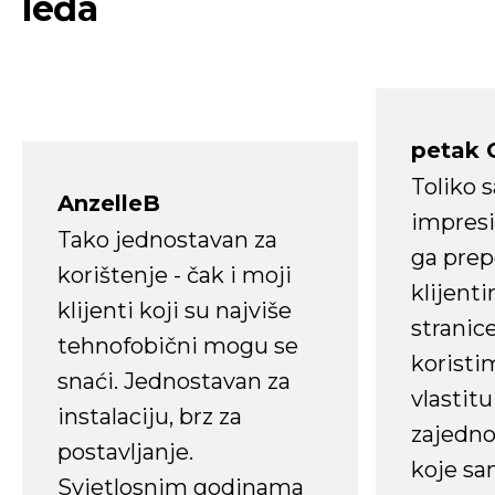
leđa
petak 
Toliko 
AnzelleB
impresi
Tako jednostavan za
ga prep
korištenje - čak i moji
klijent
klijenti koji su najviše
stranice
tehnofobični mogu se
koristi
snaći. Jednostavan za
vlastit
instalaciju, brz za
zajedno 
postavljanje.
koje s
Svjetlosnim godinama