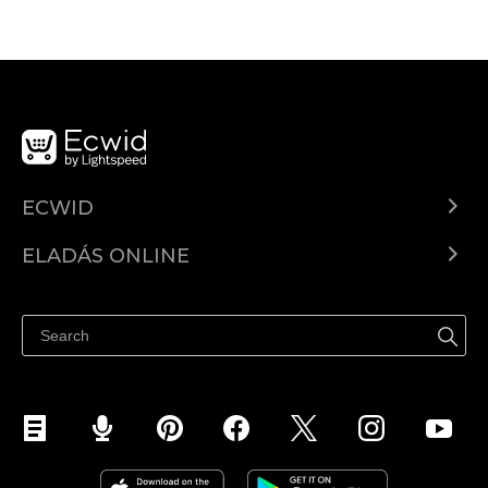
ECWID
Ecwid.com
ELADÁS ONLINE
Árkalkuláció
Eladni mindenhol
Súgó
Eladás a Facebookon
Eladás Instagramon