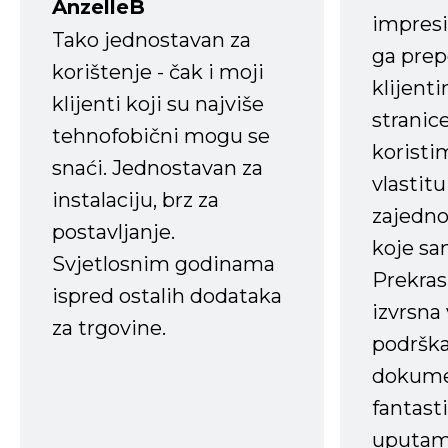
AnzelleB
impresi
Tako jednostavan za
ga prep
korištenje - čak i moji
klijent
klijenti koji su najviše
stranice
tehnofobični mogu se
koristi
snaći. Jednostavan za
vlastit
instalaciju, brz za
zajedno 
postavljanje.
koje s
Svjetlosnim godinama
Prekras
ispred ostalih dodataka
izvrsna
za trgovine.
podrška
dokume
fantasti
uputama