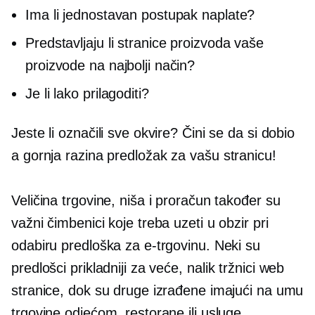
Ima li jednostavan postupak naplate?
Predstavljaju li stranice proizvoda vaše
proizvode na najbolji način?
Je li lako prilagoditi?
Jeste li označili sve okvire? Čini se da si dobio
a
gornja razina
predložak za vašu stranicu!
Veličina trgovine, niša i proračun također su
važni čimbenici koje treba uzeti u obzir pri
odabiru predloška za e-trgovinu. Neki su
predlošci prikladniji za veće,
nalik tržnici
web
stranice, dok su druge izrađene imajući na umu
trgovine odjećom, restorane ili usluge.