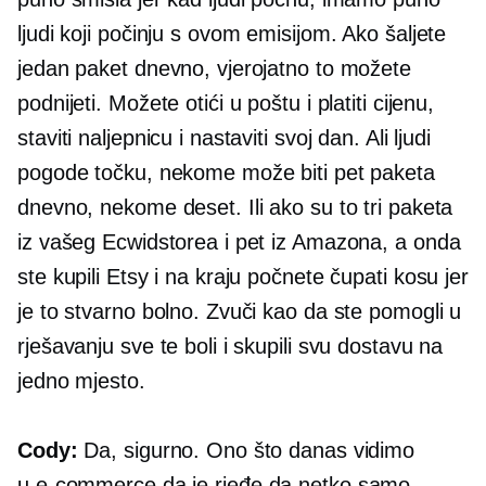
ljudi koji počinju s ovom emisijom. Ako šaljete
jedan paket dnevno, vjerojatno to možete
podnijeti. Možete otići u poštu i platiti cijenu,
staviti naljepnicu i nastaviti svoj dan. Ali ljudi
pogode točku, nekome može biti pet paketa
dnevno, nekome deset. Ili ako su to tri paketa
iz vašeg Ecwidstorea i pet iz Amazona, a onda
ste kupili Etsy i na kraju počnete čupati kosu jer
je to stvarno bolno. Zvuči kao da ste pomogli u
rješavanju sve te boli i skupili svu dostavu na
jedno mjesto.
Cody:
Da, sigurno. Ono što danas vidimo
u
e-commerce
da je rjeđe da netko samo