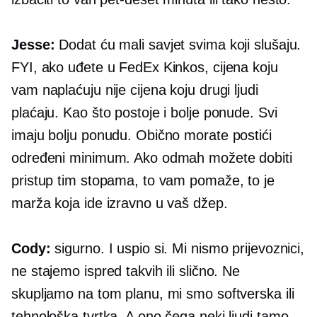
Jesse:
Dodat ću mali savjet svima koji slušaju.
FYI, ako uđete u FedEx Kinkos, cijena koju
vam naplaćuju nije cijena koju drugi ljudi
plaćaju. Kao što postoje i bolje ponude. Svi
imaju bolju ponudu. Obično morate postići
određeni minimum. Ako odmah možete dobiti
pristup tim stopama, to vam pomaže, to je
marža koja ide izravno u vaš džep.
Cody:
sigurno. I uspio si. Mi nismo prijevoznici,
ne stajemo ispred takvih ili slično. Ne
skupljamo na tom planu, mi smo softverska ili
tehnološka tvrtka. A ono čega neki ljudi tamo