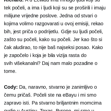
tek počeli, a ima i ljudi koji su se proširili i imaju
milijune vrijedne poslove. Jedna od stvari o
kojima volimo razgovarati u ovoj emisiji, rekao
bih, jest priča o podrijetlu. Gdje su ljudi počeli,
zašto su počeli, kako su počeli. Jer kao što si
čak aludirao, to nije baš najseksi posao. Kako
je započelo i koja je bila vizija rasta do
svih
višekanalni?
Daj nam malo pozadine o
tome.
Cody:
Da, naravno, stvarno je zanimljivo o
čemu pričaš. Počeli ste na eBayu i mi smo
zapravo isti. Pa stvarno briljantnim momcima
ovdje u Austinu, Texas. Byrone, mi smo u