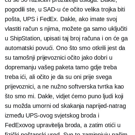
pogodili ste, u SAD-u će očito velika trojka biti
pošta, UPS i FedEx. Dakle, ako imate svoj
vlastiti račun s njima, možete ga samo uključiti
u ShipStation, upisati taj broj računa i on će ga
automatski povući. Ono što smo otkrili jest da
su tamošnji prijevoznici očito jako dobri u
dopremanju vašeg paketa tamo gdje treba
treba ići, ali očito je da su oni prije svega
prijevoznici, a ne nužno softverska tvrtka kao
što smo mi. Dakle, vidjet ćemo puno ljudi koji
su možda umorni od skakanja naprijed-natrag
između UPS-ovog svjetskog broda i
FedExovog upravitelja broda, a zatim otići u
fizički poštanski ured. Sve to zamjenjuju našim