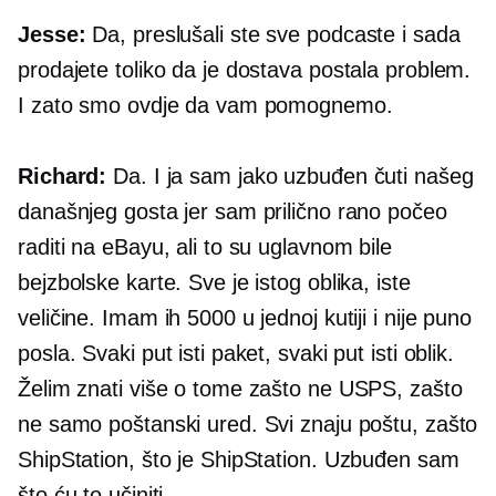
Jesse:
Da, preslušali ste sve podcaste i sada
prodajete toliko da je dostava postala problem.
I zato smo ovdje da vam pomognemo.
Richard:
Da. I ja sam jako uzbuđen čuti našeg
današnjeg gosta jer sam prilično rano počeo
raditi na eBayu, ali to su uglavnom bile
bejzbolske karte. Sve je istog oblika, iste
veličine. Imam ih 5000 u jednoj kutiji i nije puno
posla. Svaki put isti paket, svaki put isti oblik.
Želim znati više o tome zašto ne USPS, zašto
ne samo poštanski ured. Svi znaju poštu, zašto
ShipStation, što je ShipStation. Uzbuđen sam
što ću to učiniti.