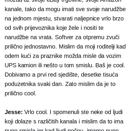
kanale, tako da mogu imati sve svoje narudžbe
na jednom mjestu, stvarati naljepnice vrlo brzo
od svih prijevoznika koje žele i nositi te
narudžbe na vrata. Softver za otpremu zvuči
prilično jednostavno. Mislim da moji roditelji kad
odem kući za praznike možda misle da vozim
UPS kamion ili nešto u tom smislu. Baš je cool.
Dobivamo a
prvi red
sjedište, desetke tisuća
poduzetnika svaki dan. Zato mislim da je to
prilično cool.
Jesse:
Vrlo cool. I spomenuli ste neke od ljudi
koji dolaze s različitih kanala i mislim da to ima
puno smisla jer kad ljudi počnu, imamo puno