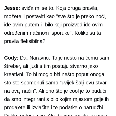
Jesse:
sviđa mi se to. Koja druga pravila,
možete li postaviti kao "sve što je preko noći,
ide ovim putem ili bilo koji proizvod ide ovim
određenim načinom isporuke". Koliko su ta
pravila fleksibilna?
Cody:
Da. Naravno. To je nešto na čemu sam
štreber, ali ljudi s tim postaju stvarno jako
kreativni. To bi moglo biti nešto poput onoga
što ste spomenuli samo "uvijek šalji ovu stvar
na ovaj način". Ali ono što je cool je to budući
da smo integrirani s bilo kojim mjestom gdje ih
prodajete ili izvlačite i te podatke o narudžbi.
Dakle, gotovo sve. Ako to ima smisla za vaše