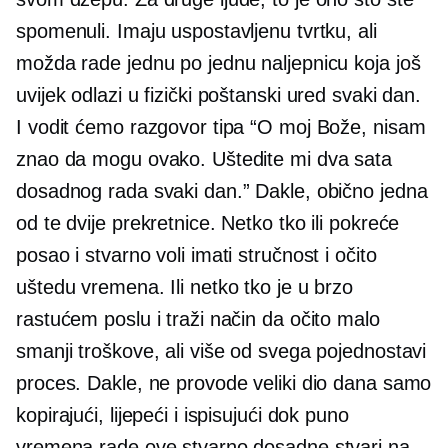
spomenuli. Imaju uspostavljenu tvrtku, ali
možda rade jednu po jednu naljepnicu koja još
uvijek odlazi u fizički poštanski ured svaki dan.
I vodit ćemo razgovor tipa “O moj Bože, nisam
znao da mogu ovako. Uštedite mi dva sata
dosadnog rada svaki dan.” Dakle, obično jedna
od te dvije prekretnice. Netko tko ili pokreće
posao i stvarno voli imati stručnost i očito
uštedu vremena. Ili netko tko je u brzo
rastućem poslu i traži način da očito malo
smanji troškove, ali više od svega pojednostavi
proces. Dakle, ne provode veliki dio dana samo
kopirajući, lijepeći i ispisujući dok puno
vremena rade ove stvarno dosadne stvari na