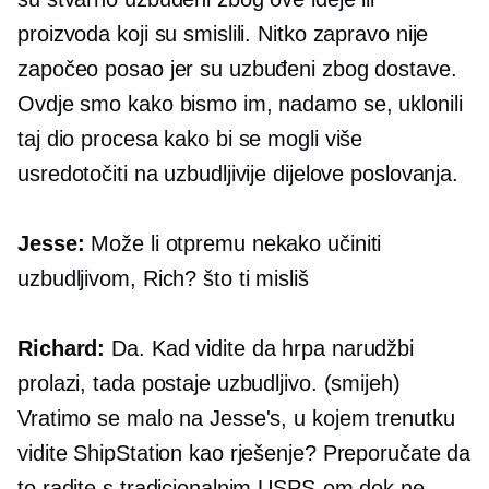
proizvoda koji su smislili. Nitko zapravo nije
započeo posao jer su uzbuđeni zbog dostave.
Ovdje smo kako bismo im, nadamo se, uklonili
taj dio procesa kako bi se mogli više
usredotočiti na uzbudljivije dijelove poslovanja.
Jesse:
Može li otpremu nekako učiniti
uzbudljivom, Rich? što ti misliš
Richard:
Da. Kad vidite da hrpa narudžbi
prolazi, tada postaje uzbudljivo. (smijeh)
Vratimo se malo na Jesse's, u kojem trenutku
vidite ShipStation kao rješenje? Preporučate da
to radite s tradicionalnim USPS-om dok ne