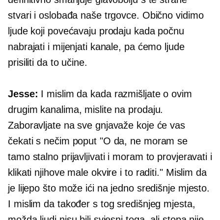
stvari i oslobađa naše trgovce. Obično vidimo
ljude koji povećavaju prodaju kada počnu
nabrajati i mijenjati kanale, pa ćemo ljude
prisiliti da to učine.
Jesse:
I mislim da kada razmišljate o ovim
drugim kanalima, mislite na prodaju.
Zaboravljate na sve gnjavaže koje će vas
čekati s nečim poput "O da, ne moram se
tamo stalno prijavljivati ​​i moram to provjeravati i
klikati njihove male okvire i to raditi." Mislim da
je lijepo što može ići na jedno središnje mjesto.
I mislim da također s tog središnjeg mjesta,
možda ljudi nisu bili svjesni toga, ali stopa nije