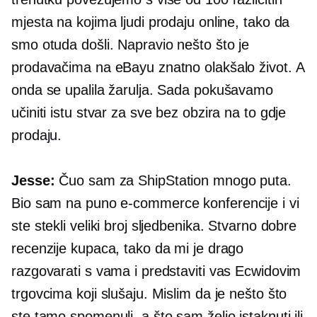
mjesta na kojima ljudi prodaju online, tako da
smo otuda došli. Napravio nešto što je
prodavačima na eBayu znatno olakšalo život. A
onda se upalila žarulja. Sada pokušavamo
učiniti istu stvar za sve bez obzira na to gdje
prodaju.
Jesse:
Čuo sam za ShipStation mnogo puta.
Bio sam na puno
e-commerce
konferencije i vi
ste stekli veliki broj sljedbenika. Stvarno dobre
recenzije kupaca, tako da mi je drago
razgovarati s vama i predstaviti vas Ecwidovim
trgovcima koji slušaju. Mislim da je nešto što
ste tamo spomenuli, a što sam želio istaknuti ili