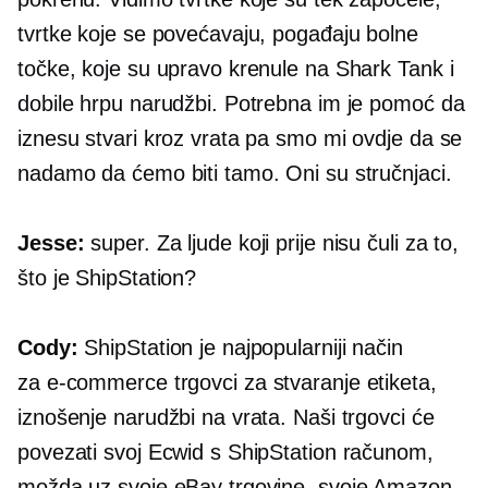
tvrtke koje se povećavaju, pogađaju bolne
točke, koje su upravo krenule na Shark Tank i
dobile hrpu narudžbi. Potrebna im je pomoć da
iznesu stvari kroz vrata pa smo mi ovdje da se
nadamo da ćemo biti tamo. Oni su stručnjaci.
Jesse:
super. Za ljude koji prije nisu čuli za to,
što je ShipStation?
Cody:
ShipStation je najpopularniji način
za
e-commerce
trgovci za stvaranje etiketa,
iznošenje narudžbi na vrata. Naši trgovci će
povezati svoj Ecwid s ShipStation računom,
možda uz svoje eBay trgovine, svoje Amazon