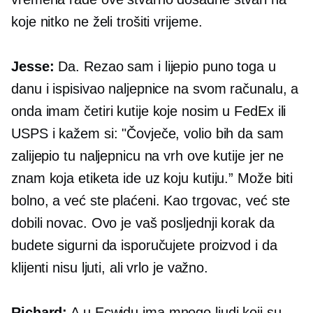
koje nitko ne želi trošiti vrijeme.
Jesse:
Da. Rezao sam i lijepio puno toga u
danu i ispisivao naljepnice na svom računalu, a
onda imam četiri kutije koje nosim u FedEx ili
USPS i kažem si: "Čovječe, volio bih da sam
zalijepio tu naljepnicu na vrh ove kutije jer ne
znam koja etiketa ide uz koju kutiju.” Može biti
bolno, a već ste plaćeni. Kao trgovac, već ste
dobili novac. Ovo je vaš posljednji korak da
budete sigurni da isporučujete proizvod i da
klijenti nisu ljuti, ali vrlo je važno.
Richard:
A u Ecwidu ima mnogo ljudi koji su