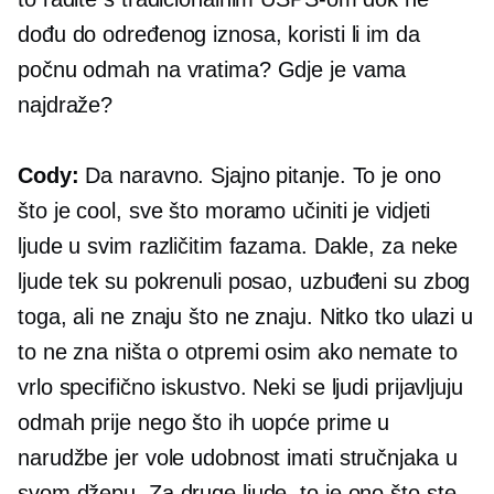
dođu do određenog iznosa, koristi li im da
počnu odmah na vratima? Gdje je vama
najdraže?
Cody:
Da naravno. Sjajno pitanje. To je ono
što je cool, sve što moramo učiniti je vidjeti
ljude u svim različitim fazama. Dakle, za neke
ljude tek su pokrenuli posao, uzbuđeni su zbog
toga, ali ne znaju što ne znaju. Nitko tko ulazi u
to ne zna ništa o otpremi osim ako nemate to
vrlo specifično iskustvo. Neki se ljudi prijavljuju
odmah prije nego što ih uopće prime u
narudžbe jer vole udobnost imati stručnjaka u
svom džepu. Za druge ljude, to je ono što ste