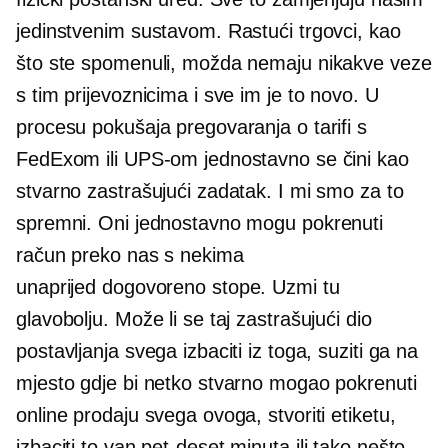
jedinstvenim sustavom. Rastući trgovci, kao
što ste spomenuli, možda nemaju nikakve veze
s tim prijevoznicima i sve im je to novo. U
procesu pokušaja pregovaranja o tarifi s
FedExom ili UPS-om jednostavno se čini kao
stvarno zastrašujući zadatak. I mi smo za to
spremni. Oni jednostavno mogu pokrenuti
račun preko nas s nekima
unaprijed dogovoreno
stope. Uzmi tu
glavobolju. Može li se taj zastrašujući dio
postavljanja svega izbaciti iz toga, suziti ga na
mjesto gdje bi netko stvarno mogao pokrenuti
online prodaju svega ovoga, stvoriti etiketu,
izbaciti to van
pet-deset
minuta ili tako nešto.