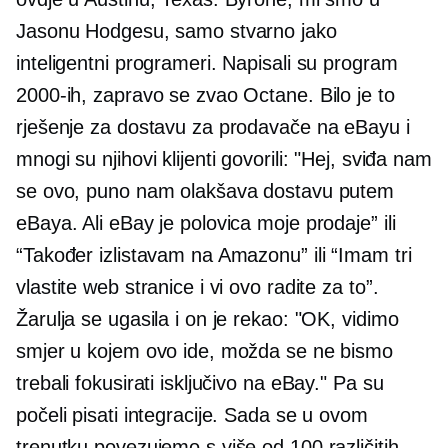
Jasonu Hodgesu, samo stvarno jako
inteligentni programeri. Napisali su program
2000-ih, zapravo se zvao Octane. Bilo je to
rješenje za dostavu za prodavače na eBayu i
mnogi su njihovi klijenti govorili: "Hej, sviđa nam
se ovo, puno nam olakšava dostavu putem
eBaya. Ali eBay je polovica moje prodaje” ili
“Također izlistavam na Amazonu” ili “Imam tri
vlastite web stranice i vi ovo radite za to”.
Žarulja se ugasila i on je rekao: "OK, vidimo
smjer u kojem ovo ide, možda se ne bismo
trebali fokusirati isključivo na eBay." Pa su
počeli pisati integracije. Sada se u ovom
trenutku povezujemo s više od 100 različitih