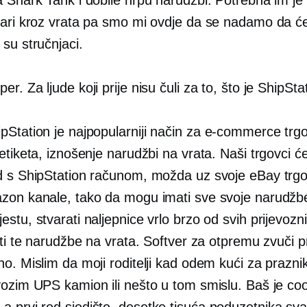
vari kroz vrata pa smo mi ovdje da se nadamo da će
su stručnjaci.
er. Za ljude koji prije nisu čuli za to, što je ShipSta
pStation je najpopularniji način za
e-commerce
trgo
etiketa, iznošenje narudžbi na vrata. Naši trgovci ć
d s ShipStation računom, možda uz svoje eBay trgo
zon kanale, tako da mogu imati sve svoje narudžb
stu, stvarati naljepnice vrlo brzo od svih prijevozn
iti te narudžbe na vrata. Softver za otpremu zvuči pr
no. Mislim da moji roditelji kad odem kući za prazn
vozim UPS kamion ili nešto u tom smislu. Baš je coo
o a
prvi red
sjedište, desetke tisuća poduzetnika sva