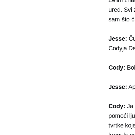
ured. Svi 
sam što ću
Jesse:
Ču
Codyja De
Cody:
Bok
Jesse:
Aps
Cody:
Ja 
pomoći lj
tvrtke ko
krenule n