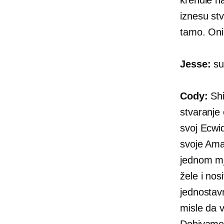
iznesu st
tamo. Oni 
Jesse:
sup
Cody:
Shi
stvaranje 
svoj Ecwi
svoje Ama
jednom mje
žele i nos
jednostav
misle da 
Dobivam