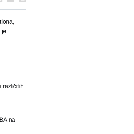
tiona,
 je
različitih
FBA na