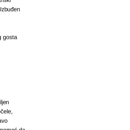
 Uzbuđen
g gosta
ljen
čele,
avo
e pomoć da