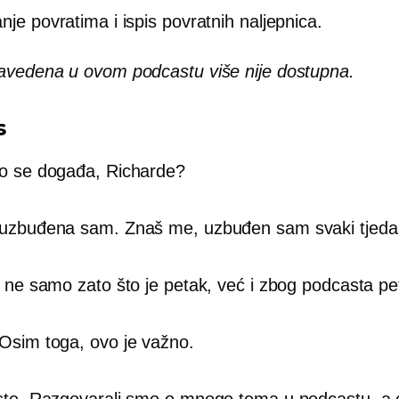
nje povratima i ispis povratnih naljepnica.
vedena u ovom podcastu više nije dostupna.
s
o se događa, Richarde?
uzbuđena sam. Znaš me, uzbuđen sam svaki tjeda
i ne samo zato što je petak, već i zbog podcasta p
Osim toga, ovo je važno.
ste. Razgovarali smo o mnogo tema u podcastu, a