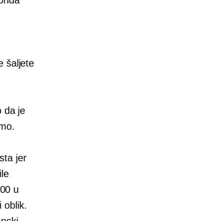
 šaljete
 da je
emo.
ta jer
ile
000 u
i oblik.
nski