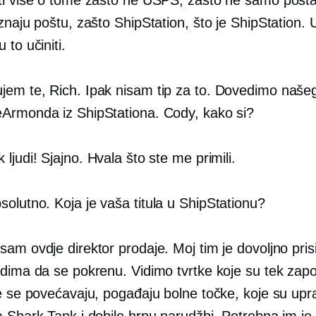
znaju poštu, zašto ShipStation, što je ShipStation.
 to učiniti.
jem te, Rich. Ipak nisam tip za to. Dovedimo naše
Armonda iz ShipStationa. Cody, kako si?
 ljudi! Sjajno. Hvala što ste me primili.
olutno. Koja je vaša titula u ShipStationu?
sam ovdje direktor prodaje. Moj tim je dovoljno prisi
udima da se pokrenu. Vidimo tvrtke koje su tek zapo
je se povećavaju, pogađaju bolne točke, koje su upr
a Shark Tank i dobile hrpu narudžbi. Potrebna im j