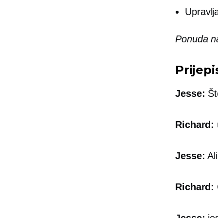
Upravlja
Ponuda na
Prijepi
Jesse:
Št
Richard:
Jesse:
Al
Richard:
Jesse:
je