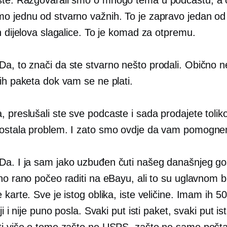
o jednu od stvarno važnih. To je zapravo jedan od
h dijelova slagalice. To je komad za otpremu.
Da, to znači da ste stvarno nešto prodali. Obično ne
ih paketa dok vam se ne plati.
 preslušali ste sve podcaste i sada prodajete toliko
ostala problem. I zato smo ovdje da vam pomogn
Da. I ja sam jako uzbuđen čuti našeg današnjeg gos
no rano počeo raditi na eBayu, ali to su uglavnom b
 karte. Sve je istog oblika, iste veličine. Imam ih 5
ji i nije puno posla. Svaki put isti paket, svaki put ist
ti više o tome zašto ne USPS, zašto ne samo pošta