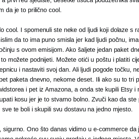
m da je to prilično cool.
o cool. I spomenuli ste neke od ljudi koji dolaze s raz
mislim da to ima puno smisla jer kad ljudi počnu, i
 počinju s ovom emisijom. Ako šaljete jedan paket d
 to možete podnijeti. Možete otići u poštu i platiti ci
ljepnicu i nastaviti svoj dan. Ali ljudi pogode točku,
pet paketa dnevno, nekome deset. Ili ako su to tri p
dstorea i pet iz Amazona, a onda ste kupili Etsy i 
pati kosu jer je to stvarno bolno. Zvuči kao da ste
 sve te boli i skupili svu dostavu na jedno mjesto.
 sigurno. Ono što danas vidimo u
e-commerce
da j
samo pokreće svu svoju prodaju s jednog mjesta. V