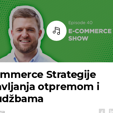
Slušaj
ommerce
Strategije
vljanja otpremom i
udžbama
nja