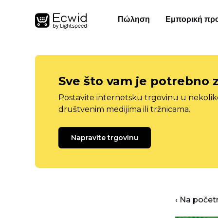
Πώληση
Εμπορική πρ
Sve što vam je potrebno 
Postavite internetsku trgovinu u nekolik
društvenim medijima ili tržnicama.
Napravite trgovinu
‹ Na počet