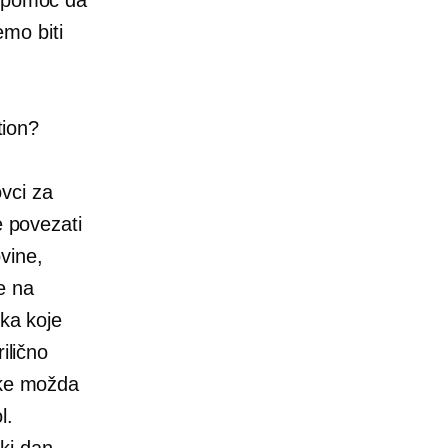
mo biti
tion?
vci za
e povezati
vine,
e na
ika koje
ilično
ike možda
l.
ki dan.