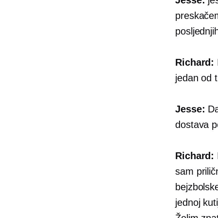
preskačem
posljednji
Richard:
jedan od t
Jesse:
Da,
dostava p
Richard:
sam prilič
bejzbolske
jednoj kuti
Želim zna