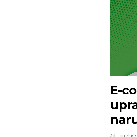
E-c
upra
nar
38 min sluša