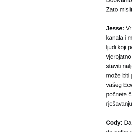
Zato misli
Jesse:
Vrl
kanala i 
ljudi koji
vjerojatno
staviti na
može biti 
vašeg Ecwi
počnete ču
rješavanju
Cody:
Da,
da netko 