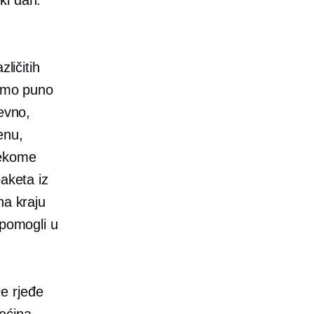
ličitih
mamo puno
nevno,
jenu,
 nekome
aketa iz
na kraju
 pomogli u
e rjeđe
ećina