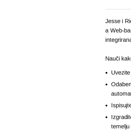
Jesse i R
a
Web-ba
integrira
Nauči kak
Uvezite
Odaberit
automat
Ispisujt
Izgradi
temelju