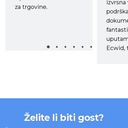
izvrsna
za trgovine.
podrška
dokume
fantasti
uputama
Ecwid, t
Želite li biti gost?