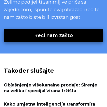
Želimo podijeliti zanimljive priče sa
zajednicom, ispunite ovaj obrazac i recite
nam zašto biste bili izvrstan gost.
Reci nam zašto
Također slušajte
Objašnjenje višekanalne prodaje: Širenje
na velika i specijalizirana tržišta
Kako umjetna inteligencija transformira