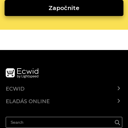
Započnite
ECWID
Ecwid.com
ELADÁS ONLINE
Árkalkuláció
Eladni mindenhol
Súgó
Eladás a Facebookon
Eladás Instagramon