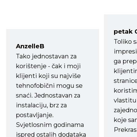
petak 
Toliko 
AnzelleB
impresi
Tako jednostavan za
ga prep
korištenje - čak i moji
klijent
klijenti koji su najviše
stranice
tehnofobični mogu se
koristi
snaći. Jednostavan za
vlastit
instalaciju, brz za
zajedno 
postavljanje.
koje s
Svjetlosnim godinama
Prekras
ispred ostalih dodataka