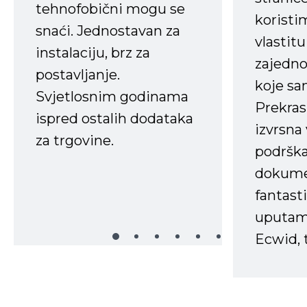
tehnofobični mogu se
koristi
snaći. Jednostavan za
vlastit
instalaciju, brz za
zajedno 
postavljanje.
koje s
Svjetlosnim godinama
Prekras
ispred ostalih dodataka
izvrsna
za trgovine.
podrška
dokume
fantasti
uputama
Ecwid, t