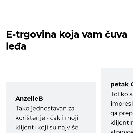
E-trgovina koja vam čuva
leđa
petak 
Toliko 
AnzelleB
impresi
Tako jednostavan za
ga prep
korištenje - čak i moji
klijent
klijenti koji su najviše
stranice