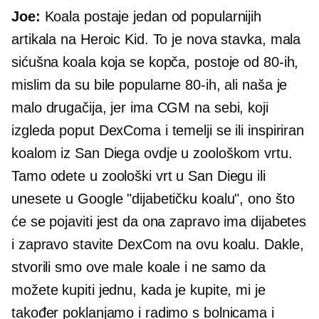
Joe:
Koala postaje jedan od popularnijih
artikala na Heroic Kid. To je nova stavka, mala
sićušna koala koja se kopča, postoje od 80-ih,
mislim da su bile popularne 80-ih, ali naša je
malo drugačija, jer ima CGM na sebi, koji
izgleda poput DexComa i temelji se ili inspiriran
koalom iz San Diega ovdje u zoološkom vrtu.
Tamo odete u zoološki vrt u San Diegu ili
unesete u Google "dijabetičku koalu", ono što
će se pojaviti jest da ona zapravo ima dijabetes
i zapravo stavite DexCom na ovu koalu. Dakle,
stvorili smo ove male koale i ne samo da
možete kupiti jednu, kada je kupite, mi je
također poklanjamo i radimo s bolnicama i