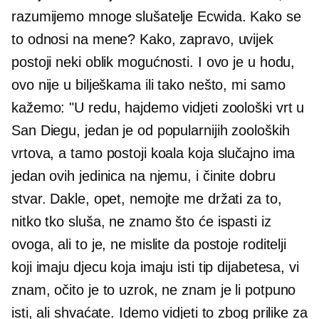
razumijemo mnoge slušatelje Ecwida. Kako se
to odnosi na mene? Kako, zapravo, uvijek
postoji neki oblik mogućnosti. I ovo je u hodu,
ovo nije u bilješkama ili tako nešto, mi samo
kažemo: "U redu, hajdemo vidjeti zoološki vrt u
San Diegu, jedan je od popularnijih zooloških
vrtova, a tamo postoji koala koja slučajno ima
jedan ovih jedinica na njemu, i činite dobru
stvar. Dakle, opet, nemojte me držati za to,
nitko tko sluša, ne znamo što će ispasti iz
ovoga, ali to je, ne mislite da postoje roditelji
koji imaju djecu koja imaju isti tip dijabetesa, vi
znam, očito je to uzrok, ne znam je li potpuno
isti, ali shvaćate. Idemo vidjeti to zbog prilike za