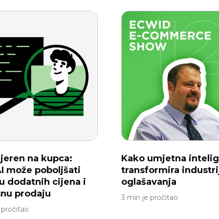
jeren na kupca:
Kako umjetna intelig
I može poboljšati
transformira industri
u dodatnih cijena i
oglašavanja
nu prodaju
3 min je pročitao
 pročitao