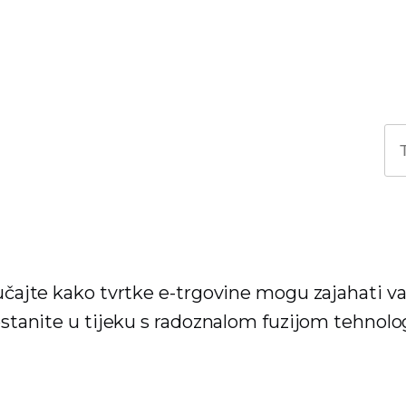
jučajte kako tvrtke e-trgovine mogu zajahati va
 ostanite u tijeku s radoznalom fuzijom tehnolog