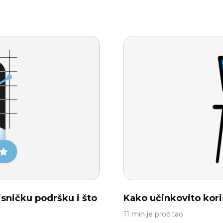
isničku podršku i što
Kako učinkovito koris
11 min je pročitao