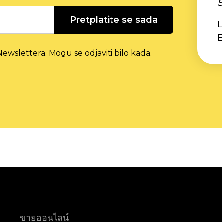
Pretplatite se sada
L
ewslettera. Mogu se odjaviti bilo kada.
ขายออนไลน์