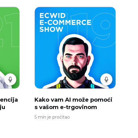
encija
Kako vam AI može pomoći
ju
s vašom e-trgovinom
5 min je pročitao