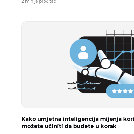
2 min je pročitao
Kako umjetna inteligencija mijenja kor
možete učiniti da budete u korak