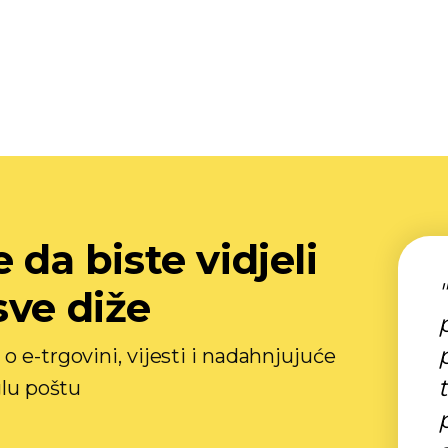
 da biste vidjeli
sve diže
o e-trgovini, vijesti i nadahnjujuće
glu poštu