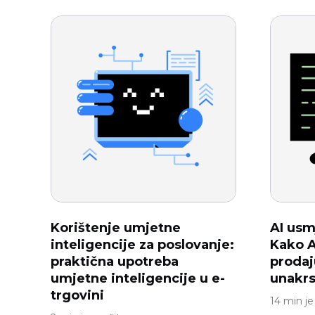
Korištenje umjetne
AI usm
inteligencije za poslovanje:
Kako A
praktična upotreba
prodaj
umjetne inteligencije u e-
unakrs
trgovini
14 min je