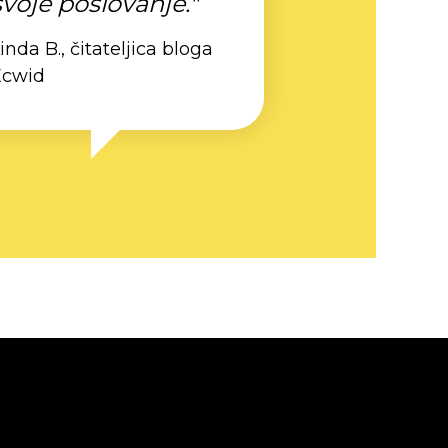
svoje poslovanje."
inda B., čitateljica bloga
Ecwid