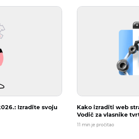
2026.: Izradite svoju
Kako izraditi web st
Vodič za vlasnike tvr
11 min je pročitao