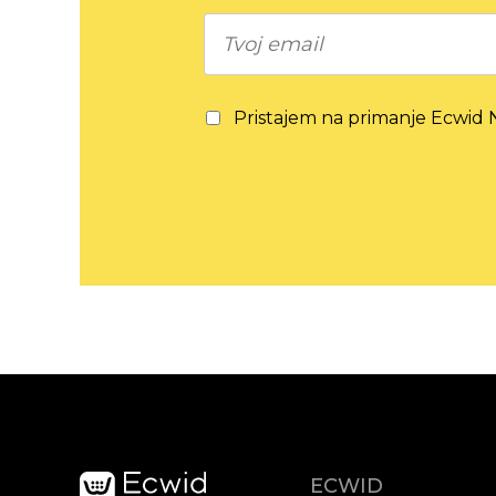
Pristajem na primanje Ecwid N
ECWID