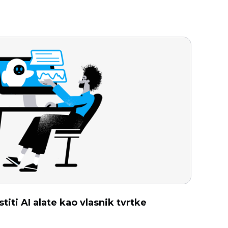
titi AI alate kao vlasnik tvrtke