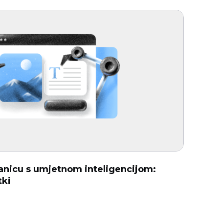
ranicu s umjetnom inteligencijom:
tki