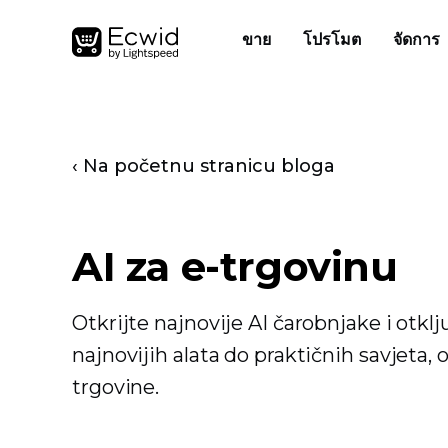
ขาย
โปรโมต
จัดการ
‹ Na početnu stranicu bloga
AI za e-trgovinu
Otkrijte najnovije AI čarobnjake i otkl
najnovijih alata do praktičnih savjeta,
trgovine.