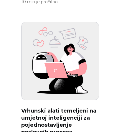
10 min je pročitao
Vrhunski alati temeljeni na
umjetnoj inteligenciji za
pojednostavljenje