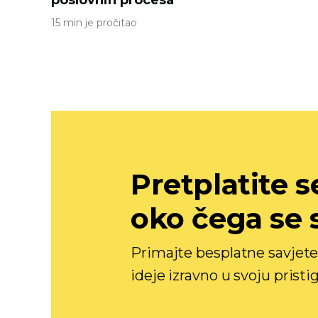
poslovnih procesa
15 min je pročitao
Pretplatite se
oko čega se 
Primajte besplatne savjete 
ideje izravno u svoju pristi