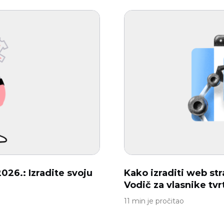
2026.: Izradite svoju
Kako izraditi web st
Vodič za vlasnike tvr
11 min je pročitao