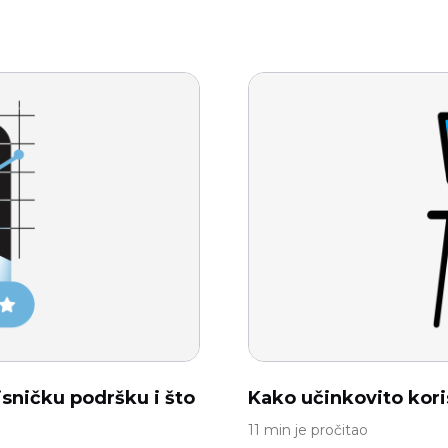
isničku podršku i što
Kako učinkovito koris
11 min je pročitao