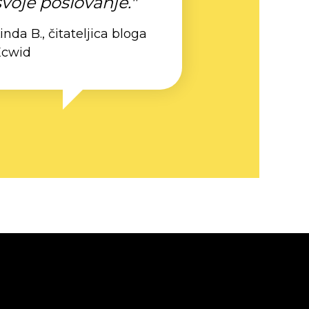
svoje poslovanje."
inda B., čitateljica bloga
Ecwid