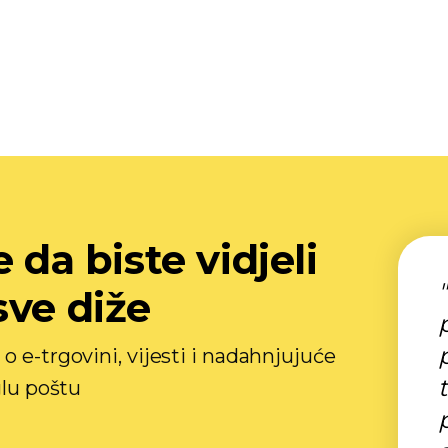
 da biste vidjeli
sve diže
o e-trgovini, vijesti i nadahnjujuće
glu poštu