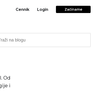
Cenník
Login
Začíname
l. Od
ije i