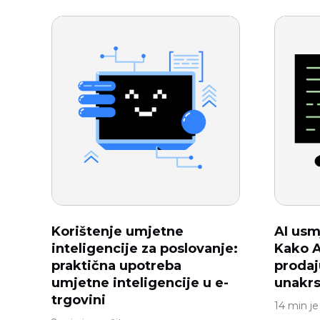
Korištenje umjetne
AI usm
inteligencije za poslovanje:
Kako A
praktična upotreba
prodaj
umjetne inteligencije u e-
unakrs
trgovini
14 min je