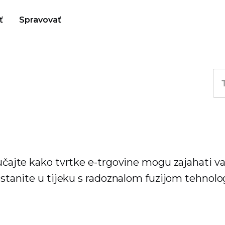
ť
Spravovať
jučajte kako tvrtke e-trgovine mogu zajahati va
 ostanite u tijeku s radoznalom fuzijom tehnolog