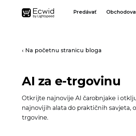
Predávať
Obchodova
‹ Na početnu stranicu bloga
AI za e-trgovinu
Otkrijte najnovije AI čarobnjake i otkl
najnovijih alata do praktičnih savjeta,
trgovine.