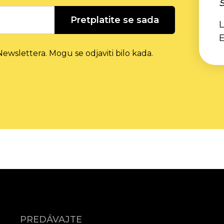
Pretplatite se sada
L
ewslettera. Mogu se odjaviti bilo kada.
PREDÁVAJTE