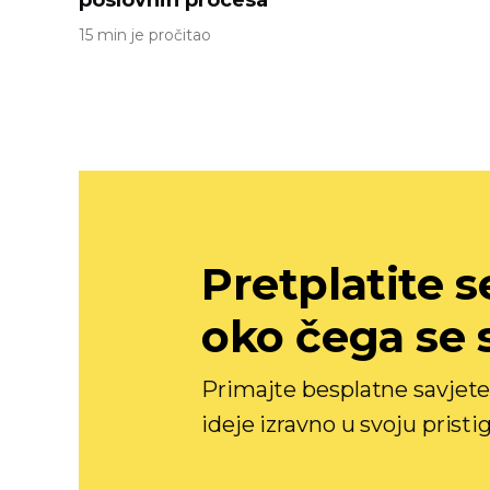
poslovnih procesa
15 min je pročitao
Pretplatite se
oko čega se 
Primajte besplatne savjete 
ideje izravno u svoju pristi