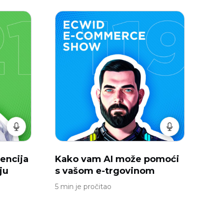
encija
Kako vam AI može pomoći
ju
s vašom e-trgovinom
5 min je pročitao