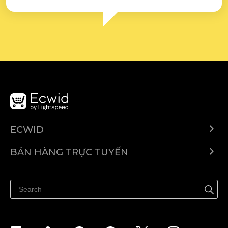
ECWID
Ecwid.com
BÁN HÀNG TRỰC TUYẾN
Trung tâm trợ giúp
Bán ở bất cứ đâu
Quảng bá ở bất cứ đâu
Kiểm soát mọi thứ