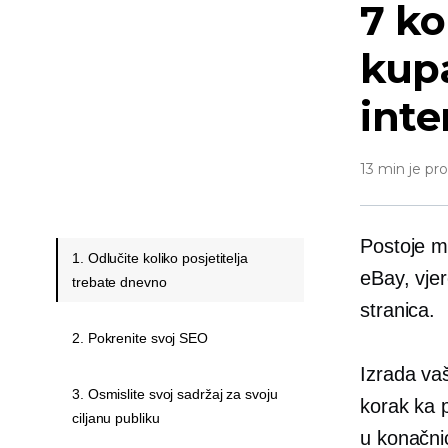
7 ko
kup
inte
13 min je pr
Postoje mi
1. Odlučite koliko posjetitelja
eBay, vje
trebate dnevno
stranica.
2. Pokrenite svoj SEO
Izrada va
3. Osmislite svoj sadržaj za svoju
korak ka 
ciljanu publiku
u konačnic