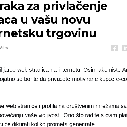
raka za privlačenje
aca u vašu novu
rnetsku trgovinu
očitao
lijarde web stranica na internetu. Osim ako niste A
rojatno se borite da privučete motivirane kupce
e-c
še web stranice i profila na društvenim mrežama sa
povećanju vaše vidljivosti. Ono što radite s ovim p
i će diktirati koliko prometa generirate.