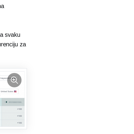
na
za svaku
urenciju za