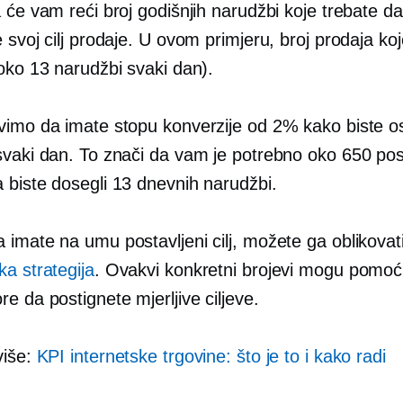
 će vam reći broj godišnjih narudžbi koje trebate da
 svoj cilj prodaje. U ovom primjeru, broj prodaja ko
oko 13 narudžbi svaki dan).
vimo da imate stopu konverzije od 2% kako biste ost
vaki dan. To znači da vam je potrebno oko 650 posj
 biste dosegli 13 dnevnih narudžbi.
 imate na umu postavljeni cilj, možete ga oblikovat
a strategija
. Ovakvi konkretni brojevi mogu pomoći
e da postignete mjerljive ciljeve.
više:
KPI internetske trgovine: što je to i kako radi