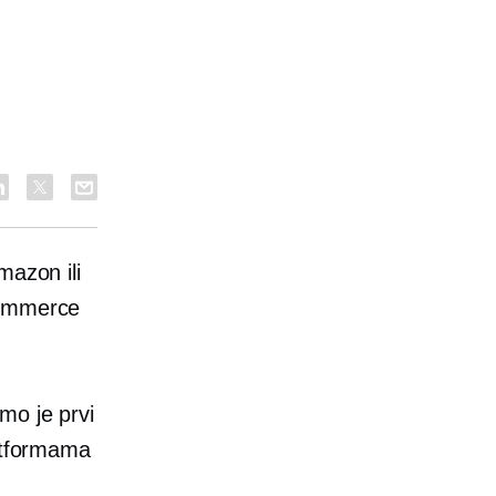
mazon ili
ommerce
mo je prvi
latformama