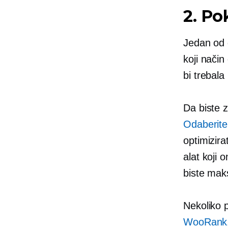
2. Po
Jedan od g
koji način
bi trebala 
Da biste z
Odaberite
optimizira
alat koji 
biste maks
Nekoliko 
WooRank