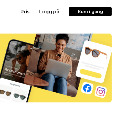
Pris
Logg på
Kom i gang