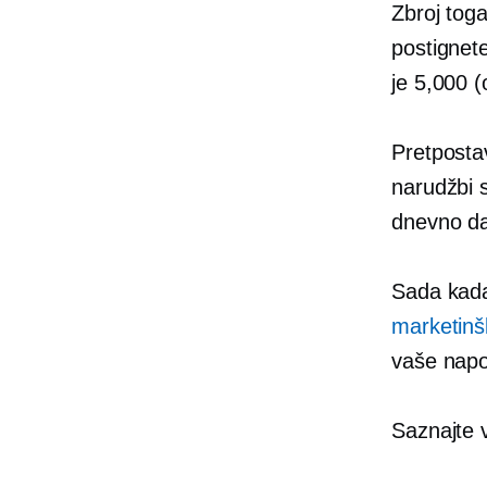
Zbroj toga
postignete
je 5,000 (
Pretposta
narudžbi s
dnevno da
Sada kada
marketinšk
vaše napor
Saznajte 