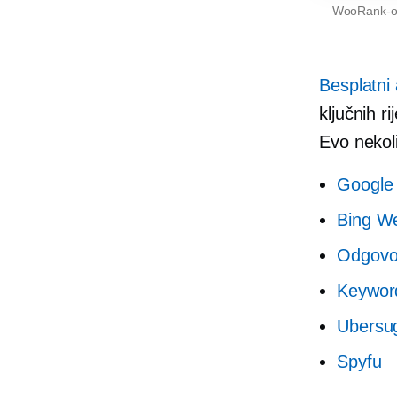
WooRank-ov 
Besplatni a
ključnih r
Evo nekol
Google a
Bing W
Odgovor
Keyword
Ubersu
Spyfu