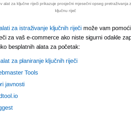
alat za ključne riječi prikazuje prosječni mjesečni opseg pretraživanja
ključnu riječ
lati za istraživanje ključnih riječi
može vam pomoći 
iječi za vaš
e-commerce
ako niste sigurni odakle zap
iko besplatnih alata za početak:
lat za planiranje ključnih riječi
ebmaster Tools
i javnosti
tool.io
ggest