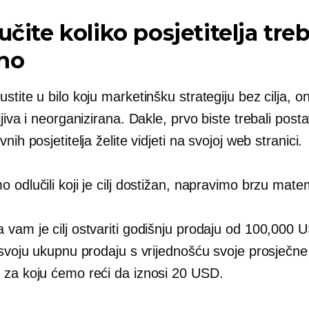
lučite koliko posjetitelja tre
no
stite u bilo koju marketinšku strategiju bez cilja, 
jiva i neorganizirana. Dakle, prvo biste trebali postavi
nih posjetitelja želite vidjeti na svojoj web stranici.
 odlučili koji je cilj dostižan, napravimo brzu mate
 vam je cilj ostvariti godišnju prodaju od 100,000 
 svoju ukupnu prodaju s vrijednošću svoje prosječne
 za koju ćemo reći da iznosi 20 USD.