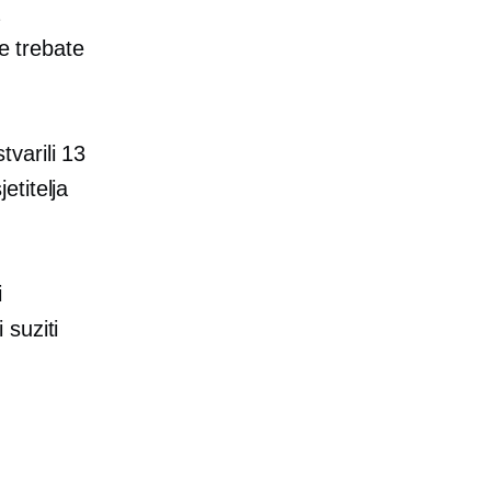
je trebate
varili 13
etitelja
i
 suziti