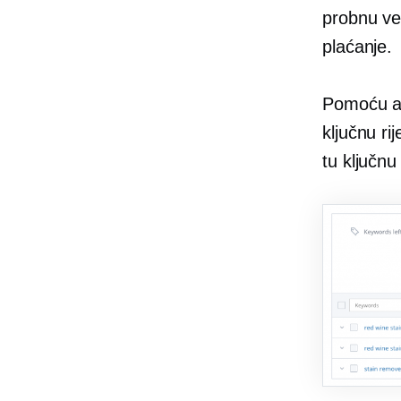
probnu ver
plaćanje.
Pomoću ala
ključnu ri
tu ključnu 