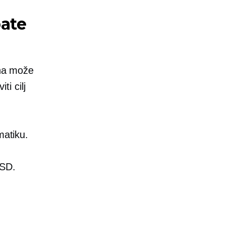
bate
ona može
ti cilj
matiku.
USD.