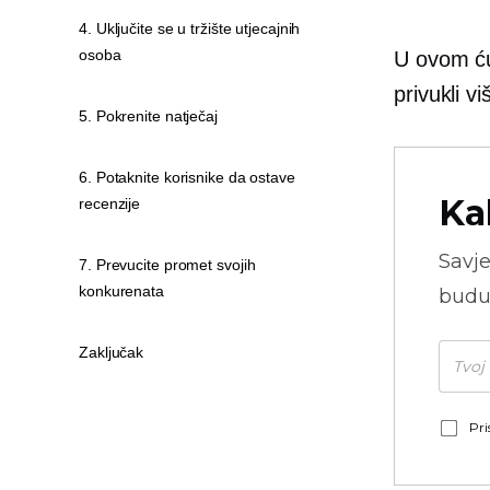
4. Uključite se u tržište utjecajnih
osoba
U ovom ću
privukli v
5. Pokrenite natječaj
6. Potaknite korisnike da ostave
Ka
recenzije
Savje
7. Prevucite promet svojih
konkurenata
budu
Zaključak
Pri