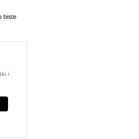
 biste
ki i