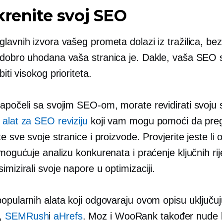
krenite svoj SEO
lavnih izvora vašeg prometa dolazi iz tražilica, be
dobro uhodana
vaša stranica je. Dakle, vaša SEO s
biti
visokog prioriteta.
apočeli sa svojim SEO-om, morate revidirati svoju s
 alat za SEO reviziju
koji vam mogu pomoći da preg
te sve svoje stranice i proizvode. Provjerite jeste li 
omogućuje analizu konkurenata i praćenje ključnih rij
imizirali svoje napore u optimizaciji.
popularnih alata koji odgovaraju ovom opisu uključu
,
SEMRush
i
aHrefs
. Moz i WooRank također nude 