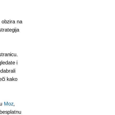
z obzira na
trategija
tranicu.
ledate i
odabrali
eči kako
ju
Moz
,
besplatnu