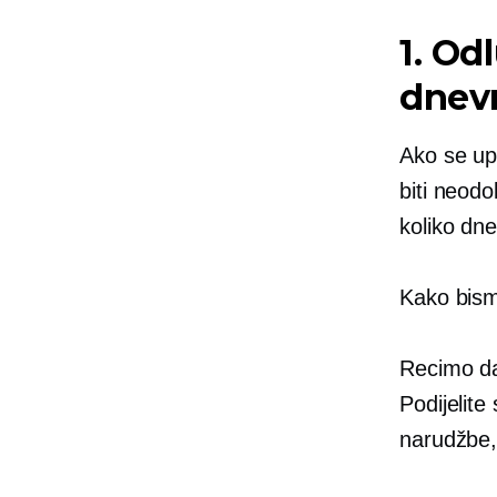
1. Od
dnev
Ako se upu
biti neodol
koliko dnev
Kako bismo
Recimo da
Podijelite
narudžbe,