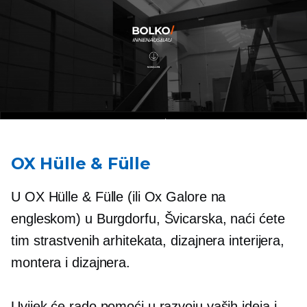
OX Hülle & Fülle
U OX Hülle & Fülle (ili Ox Galore na
engleskom) u Burgdorfu, Švicarska, naći ćete
tim strastvenih arhitekata, dizajnera interijera,
montera i dizajnera.
Uvijek će rado pomoći u razvoju vaših ideja i