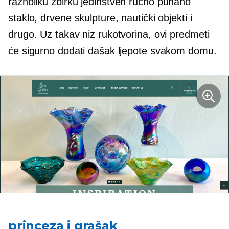
raznoliku zbirku
jedinstven
ručno puhano
staklo, drvene skulpture, nautički objekti i
drugo. Uz takav niz rukotvorina, ovi predmeti
će sigurno dodati dašak ljepote svakom domu.
princeza i grašak