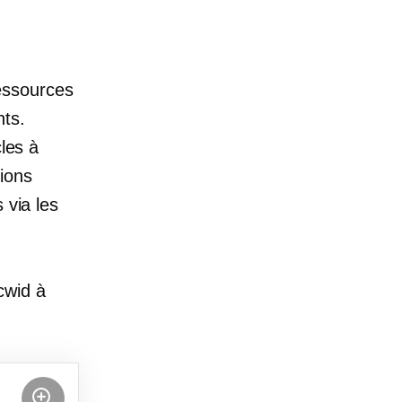
essources
nts.
cles à
ions
 via les
cwid à