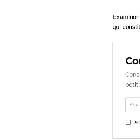
Examinons
qui consti
Co
Cons
petit
Je 