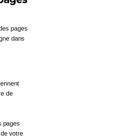
 des pages
igne dans
iennent
re de
 pages
 de votre