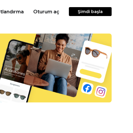
atlandırma
Oturum aç
Şimdi başla