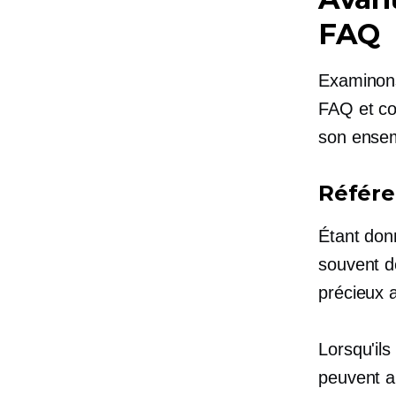
FAQ
Examinons
FAQ et co
son ense
Référ
Étant don
souvent d
précieux 
Lorsqu'ils
peuvent am