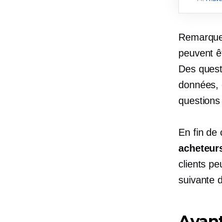
Remarquez
peuvent ê
Des questi
données, 
questions
En fin de
acheteur
clients pe
suivante 
Avan