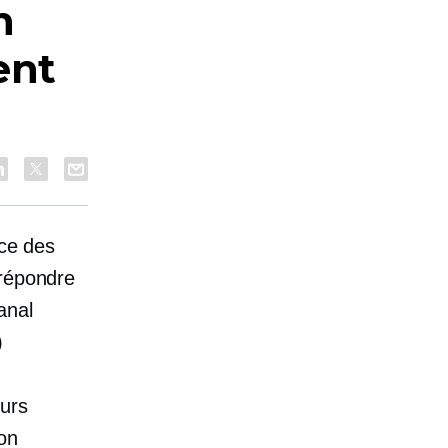
n
ent
ice
des
 répondre
anal
)
urs
on