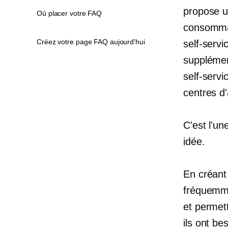
propose 
Où placer votre FAQ
consommat
Créez votre page FAQ aujourd'hui
self-servi
supplémen
self-servi
centres d'
C'est l'u
idée.
En créant
fréquemme
et permett
ils ont b