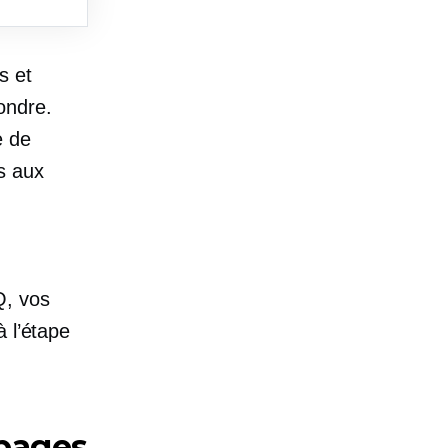
s et
ondre.
e de
s aux
Q, vos
 l’étape
pages