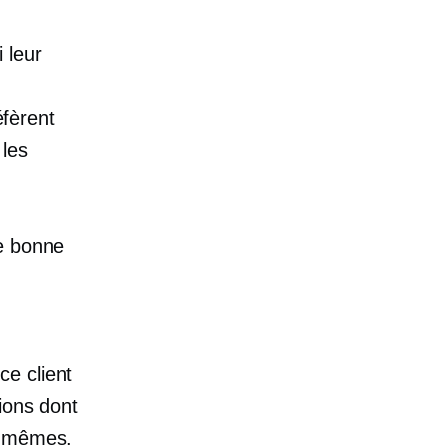
 leur
fèrent
 les
ne bonne
e client
ions dont
-mêmes.