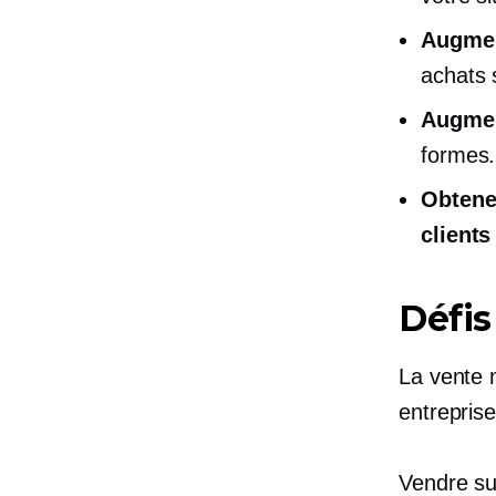
Augment
achats 
Augmen
formes.
Obtene
clients
Défis
La vente m
entreprise
Vendre sur