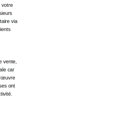
 votre
sieurs
taire via
ients
e vente,
ale car
d'œuvre
ses ont
ivité.