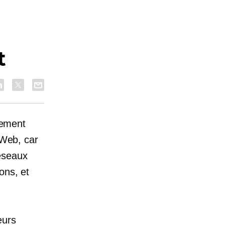
t
alement
 Web, car
éseaux
ons, et
eurs