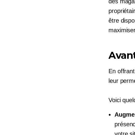
des magas
propriétai
être dispo
maximiser 
Avant
En offrant
leur perme
Voici que
Augment
présenc
votre s