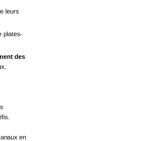
re leurs
e plates-
ment des
ux.
es
fis.
 canaux en