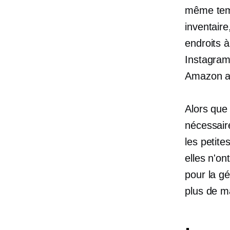
même temp
inventair
endroits à
Instagram
Amazon at
Alors que
nécessair
les petit
elles n'o
pour la g
plus de ma