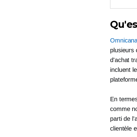
Qu'es
Omnicanal
plusieurs 
d'achat t
incluent l
plateform
En termes
comme nou
parti de l
clientèle 