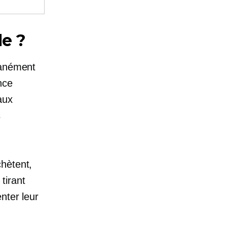
le ?
ltanément
nce
aux
s
chètent,
tirant
nter leur