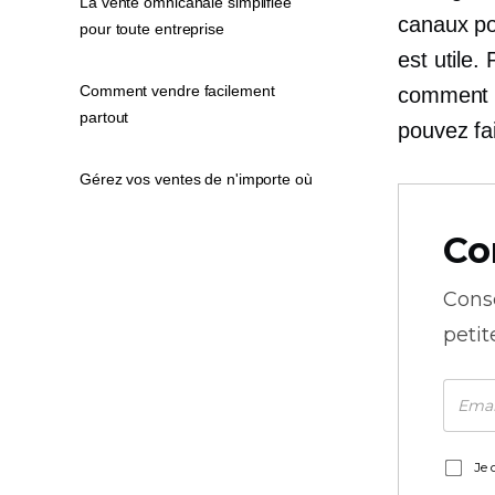
La vente omnicanale simplifiée
canaux po
pour toute entreprise
est utile.
Comment vendre facilement
comment c
partout
pouvez fai
Gérez vos ventes de n'importe où
Co
Cons
petit
Je 