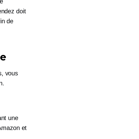
ue
endez doit
fin de
le
s, vous
n.
nt une
 Amazon et