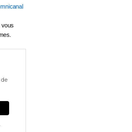
omnicanal
,
e vous
rmes.
 de
.