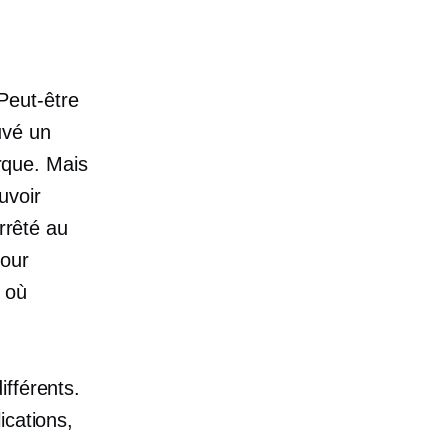
Peut-être
uvé un
arque. Mais
uvoir
rrêté au
pour
s où
ifférents.
ications,