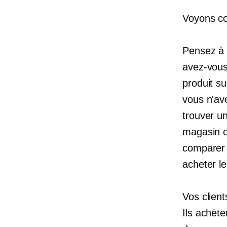
Voyons co
Pensez à 
avez-vous
produit su
vous n'av
trouver un
magasin o
comparer l
acheter l
Vos clien
Ils achèt