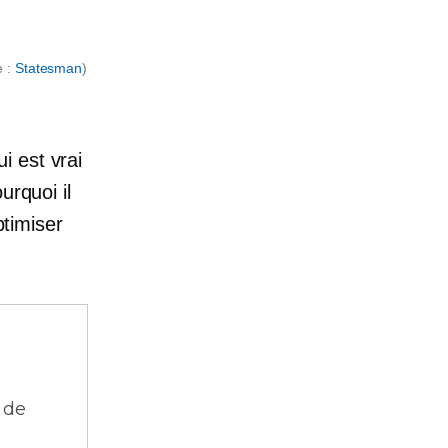
e :
Statesman
)
i est vrai
urquoi il
ptimiser
 de