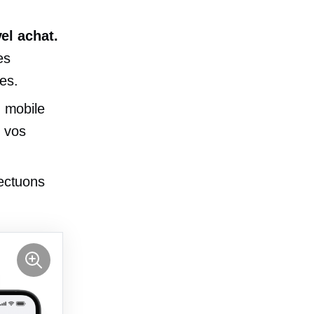
el achat.
es
es.
 mobile
e vos
ectuons