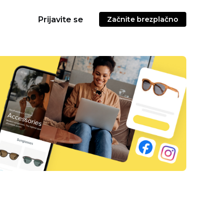
Prijavite se
Začnite brezplačno