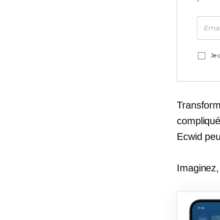
Je 
Transform
compliqué 
Ecwid peut
Imaginez,