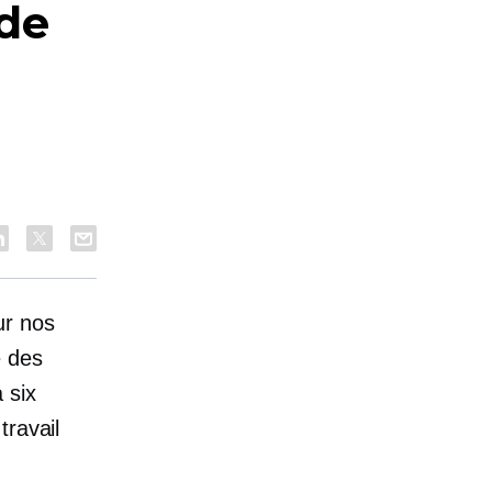
de
ur nos
é des
 six
 travail