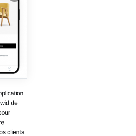
plication
cwid de
pour
re
os clients