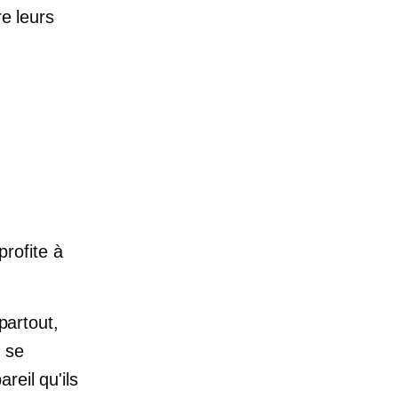
re leurs
profite à
partout,
s se
reil qu'ils