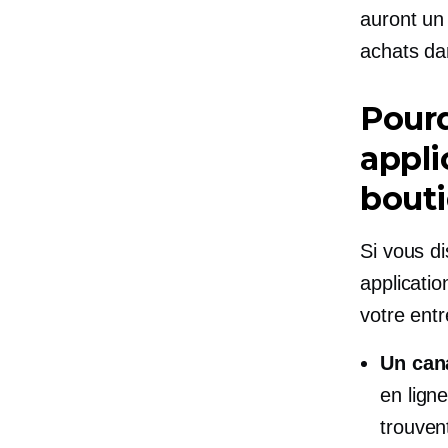
auront un 
achats da
Pourq
appli
bout
Si vous di
applicatio
votre entr
Un can
en ligne
trouven