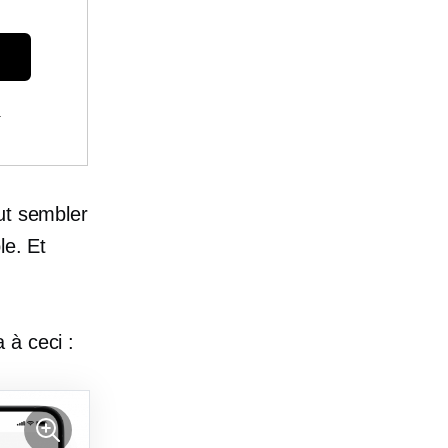
.
ut sembler
le. Et
 à ceci :