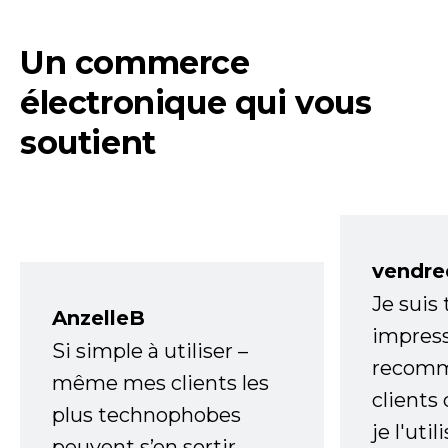
Un commerce
électronique qui vous
soutient
vendre
Je suis
AnzelleB
impress
Si simple à utiliser –
recomm
même mes clients les
clients
plus technophobes
je l'uti
peuvent s’en sortir.