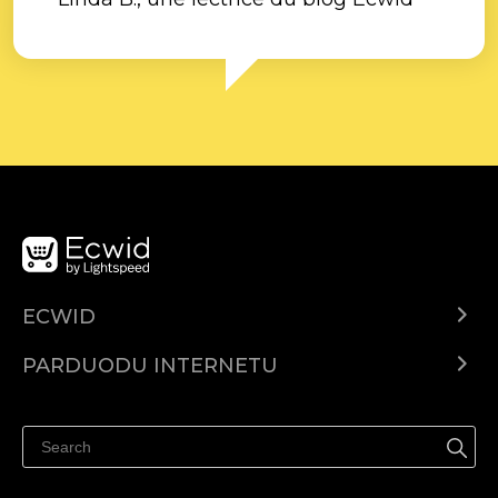
ECWID
Ecwid.com
PARDUODU INTERNETU
Kainodara
Parduodu visur
Pagalbos centras
Parduodu Facebook
Parduodu Instagram