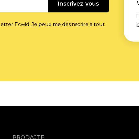
Inscrivez-vous
L
letter Ecwid. Je peux me désinscrire à tout
PRODAJTE