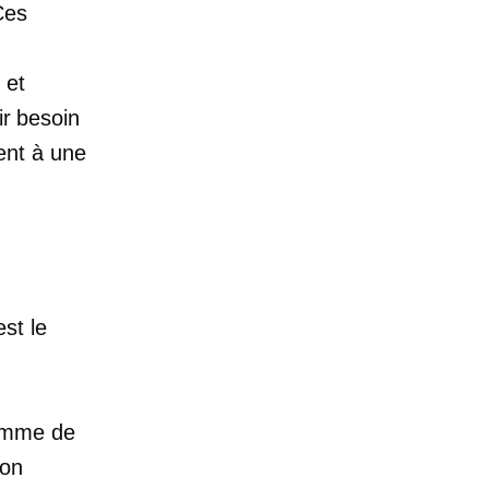
Ces
 et
ir besoin
ent à une
st le
gamme de
ion