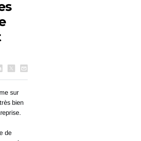
es
e
t
rme sur
très bien
reprise.
e de