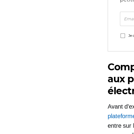
Je 
Comp
aux 
élect
Avant d’e
plateform
entre
sur 