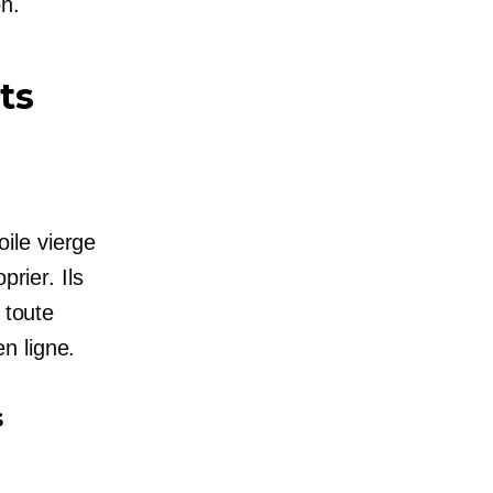
n.
ts
ile vierge
prier. Ils
 toute
n ligne.
s