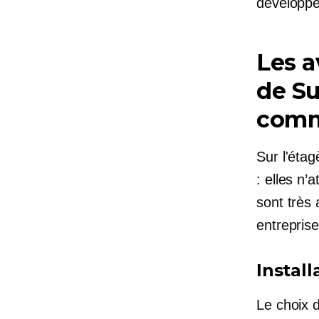
développe
Les a
de
Su
comm
Sur l'étag
: elles n’
sont très 
entrepris
Install
Le choix 