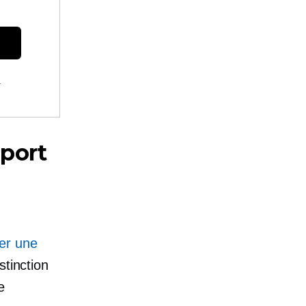
.
port
ner une
istinction
e