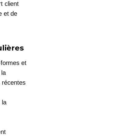
 client
e et de
lières
-formes et
 la
s récentes
 la
ent