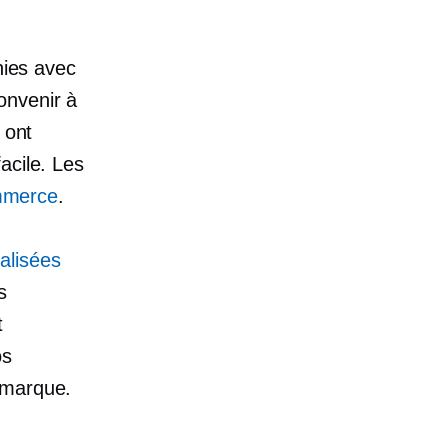
nies avec
onvenir à
 ont
acile. Les
merce
.
alisées
s
t
os
 marque.