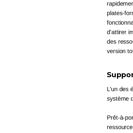
rapidemen
plates-for
fonctionn
d'attirer 
des resso
version t
Suppor
L’un des 
système d
Prêt-à-por
ressource