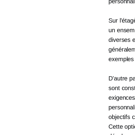
personnal
Sur l'étag
un ensemb
diverses e
générale
exemples 
D'autre p
sont const
exigences
personnal
objectifs
Cette opt