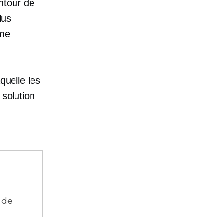
ntour de
lus
rme
quelle les
 solution
 de