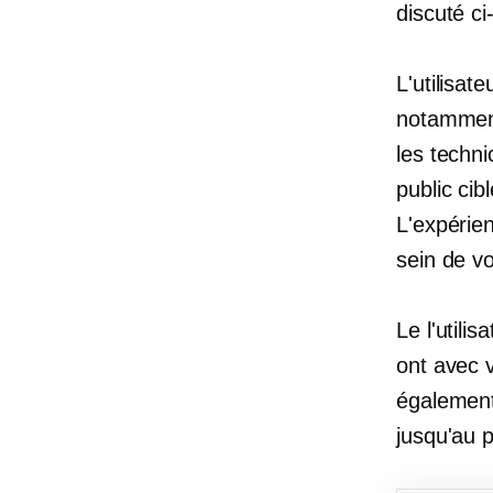
discuté ci
L'utilisat
notamment
les techn
public cib
L'expérie
sein de vo
Le
l'utilis
ont avec 
également 
jusqu'au 