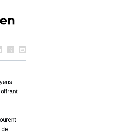
 en
oyens
 offrant
courent
l de