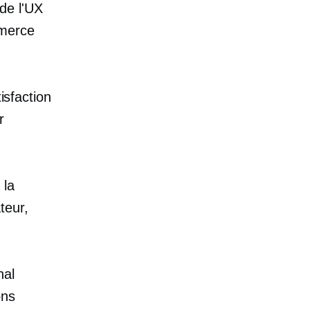
 de l'UX
mmerce
isfaction
r
 la
ateur,
nal
ons