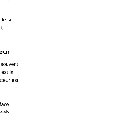
l de se
it
teur
t souvent
 est la
ateur est
rface
 Web,