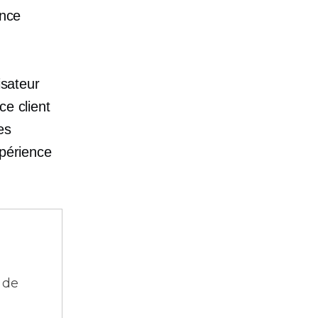
ence
isateur
ce client
es
xpérience
 de