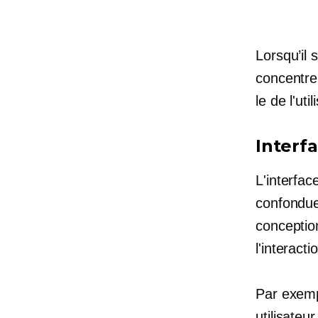
Lorsqu’il 
concentrer
le
de l'util
Interfa
L'interfac
confondues
conception
l'interacti
Par exempl
utilisateu