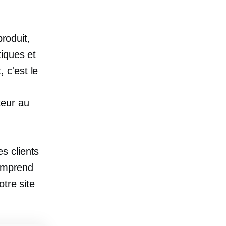
produit,
iques et
, c'est le
teur au
es clients
comprend
tre site