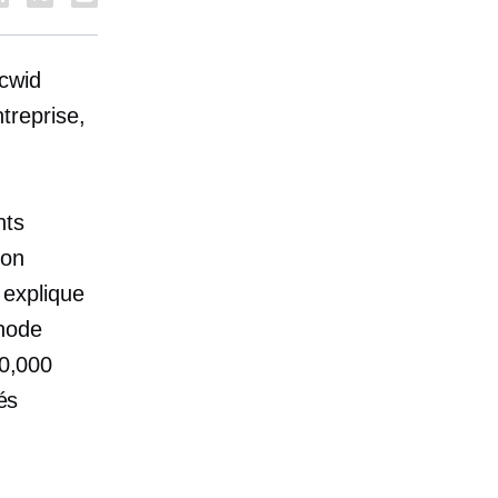
Ecwid
ntreprise,
nts
son
 explique
hode
50,000
és