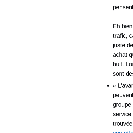
pensent
Eh bien
trafic, 
juste de
achat qu
huit. L
sont de
« L’ava
peuvent
groupe 
service
trouvée
vos att