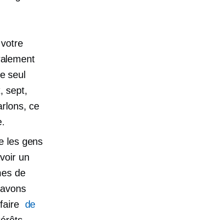
 votre
éralement
ce seul
, sept,
arlons, ce
e.
e les gens
voir un
mes de
 avons
 faire
de
érêts.