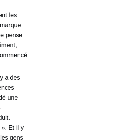
nt les
e marque
 Je pense
aiment,
s commencé
 y a des
iences
rdé une
s
uit.
». Et il y
 les gens