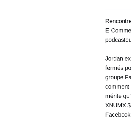
Rencontre
E-Comme
podcasteu
Jordan ex
fermés p
groupe Fa
comment d
mérite qu'
XNUMX $
Facebook 