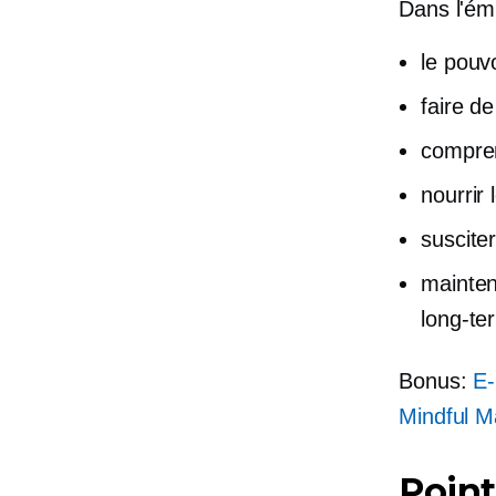
Dans l'ém
le pouvo
faire d
compren
nourrir
suscite
mainten
long-te
Bonus:
E
Mindful M
Point