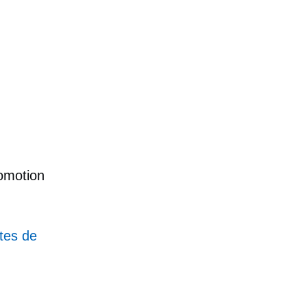
t
romotion
tes de