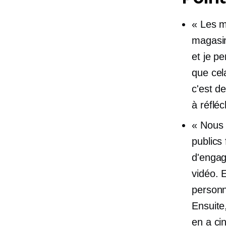
« Les m
magasin
et je p
que cel
c'est d
à réfléc
« Nous 
publics 
d'engag
vidéo. E
personn
Ensuite,
en a ci