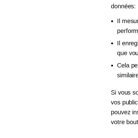
données:
Il mesu
perfor
Il enreg
que vou
Cela pe
similair
Si vous so
vos public
pouvez ins
votre bou