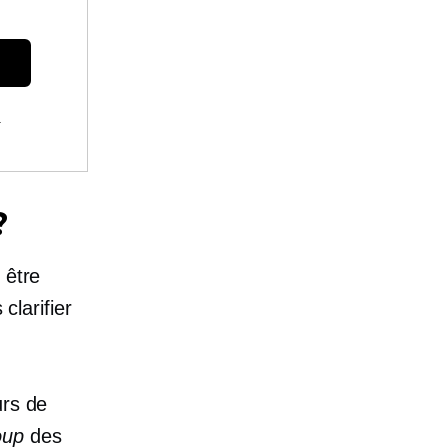
.
?
 être
clarifier
urs de
oup
des