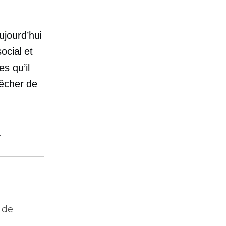
jourd’hui
ocial et
s qu’il
pêcher de
.
 de