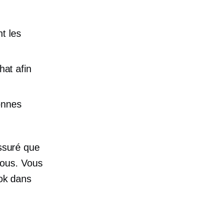
t les
hat afin
onnes
assuré que
 vous. Vous
ook dans