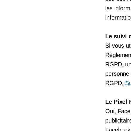
les infor
informatio
Le suivi d
Si vous ut
Règlement
RGPD, une
personne 
RGPD,
Su
Le Pixel 
Oui, Face
publicitai
Facebook 