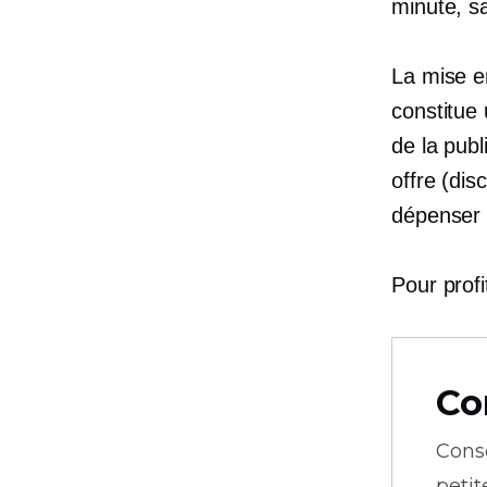
minute, s
La mise e
constitue 
de la pub
offre (di
dépenser 
Pour profit
Co
Cons
petit