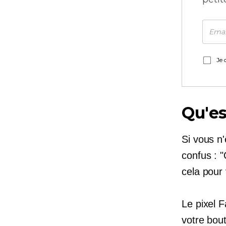
Je 
Qu'es
Si vous n'
confus : "
cela pour
Le pixel 
votre bou