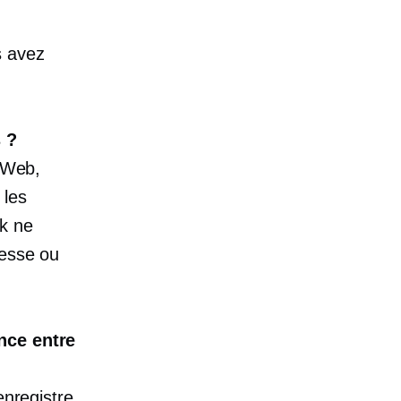
s avez
s ?
e Web,
 les
ok ne
resse ou
ence entre
enregistre