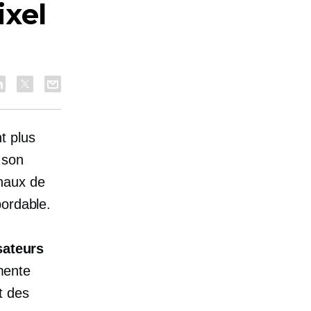
ixel
t plus
 son
naux de
bordable.
isateurs
mente
t des