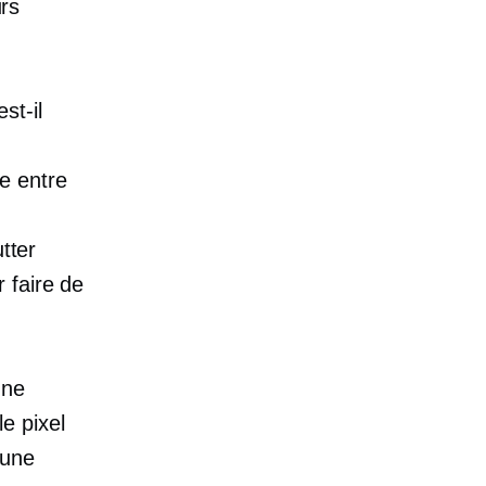
rs
st-il
e entre
tter
 faire de
une
le pixel
'une