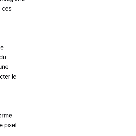
t ces
le
 du
'une
cter le
forme
e pixel